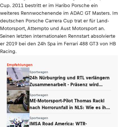
Cup. 2011 bestritt er im Haribo Porsche ein
weiteres Rennwochenende im ADAC GT Masters. Im
deutschen Porsche Carrera Cup trat er für Land-
Motorsport, Attempto und Aust Motorsport an.
Seinen letzten internationalen Rennstart absolvierte
er 2019 bei den 24h Spa im Ferrari 488 GT3 von HB
Racing.
Empfehlungen
Sportwagen
24h Nürburgring und RTL verlängern
Zusammenarbeit - Präsenz wird
ausgebaut
Sportwagen
ME-Motorsport-Pilot Thomas Rackl
nach Horrorunfall in NLS: Wie es ihm
geht
Sportwagen
IMSA Road America: WTR-