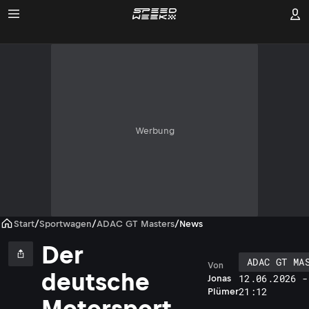
Werbung
Start
/
Sportwagen
/
ADAC GT Masters
/
News
Der
ADAC GT MA
Von
deutsche
12.06.2026 -
Jonas
21:12
Plümer
Motorsport