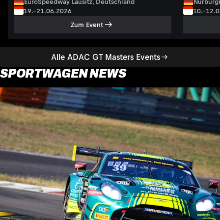
EuroSpeedway Lausitz, Deutschland
Nurburgr
19.–21.06.2026
10.–12.
Zum Event
Alle ADAC GT Masters Events
SPORTWAGEN NEWS