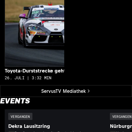
Toyota-Durststrecke geht zu Ende
26. JULI | 3:32 MIN
ServusTV Mediathek
EVENTS
VERGANGEN
VERGANGEN
Dekra Lausitzring
Nürburgr