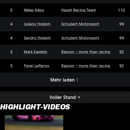
3
112
Niklas Kalus
Haupt Racing Team
4
99
Juliano Holzem
Schubert Motorsport
4
99
Sandro Holzem
Schubert Motorsport
5
92
Mark Kastelic
Razoon - more than racing
5
92
Pavel Lefterov
Razoon - more than racing
Mehr laden
Voller Stand
HIGHLIGHT-VIDEOS
S
2