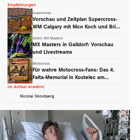
Empfehlungen
Supercross
Vorschau und Zeitplan Supercross-
WM Calgary mit Nico Koch und Brian
Hsu
ADAC MX Masters
MX Masters in Gaildorf: Vorschau
und Livestreams
Motocross
Für wahre Motocross-Fans: Das 4.
Falta-Memorial in Kostelec am
Wochenende
Im Artikel erwähnt
Nicolai Skovbjerg