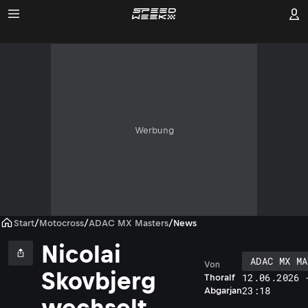
Werbung
Start
/
Motocross
/
ADAC MX Masters
/
News
Nicolai
ADAC MX MA
Von
Skovbjerg
12.06.2026 
Thoralf
23:18
Abgarjan
wechselt