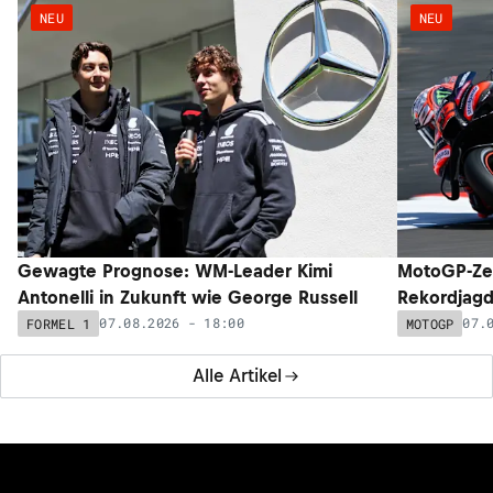
NEU
NEU
Gewagte Prognose: WM-Leader Kimi
MotoGP-Zeit
Antonelli in Zukunft wie George Russell
Rekordjagd
07.08.2026 - 18:00
07.
FORMEL 1
MOTOGP
Alle Artikel