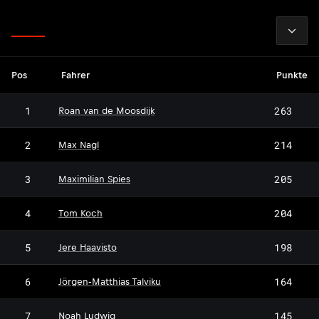
2026
Fahrer
Pos
Fahrer
Punkte
1
263
Roan van de Moosdijk
2
214
Max Nagl
3
205
Maximilian Spies
4
204
Tom Koch
5
198
Jere Haavisto
6
164
Jörgen‐Matthias Talviku
7
145
Noah Ludwig