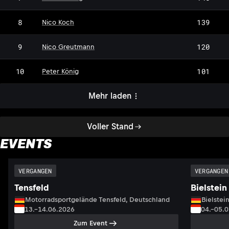
8
139
Nico Koch
9
120
Nico Greutmann
10
101
Peter König
Mehr laden
Voller Stand
EVENTS
VERGANGEN
VERGANGEN
Tensfeld
Bielstein
Motorradsportgelände Tensfeld, Deutschland
Bielstei
13.–14.06.2026
04.–05.
Zum Event