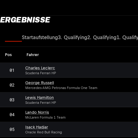
ERGEBNISSE
Rennen
Startaufstellung
3. Qualifying
2. Qualifying
1. Qualif
Pos
Fahrer
Charles Leclerc
01
Scuderia Ferrari HP
George Russell
02
Mercedes-AMG Petronas Formula One Team
Lewis Hamilton
03
Scuderia Ferrari HP
Lando Norris
04
McLaren Formula 1 Team
Isack Hadjar
05
Oracle Red Bull Racing