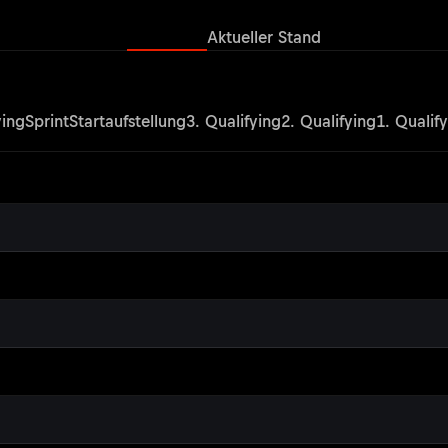
Ergebnisse
Aktueller Stand
ying
Sprint
Startaufstellung
3. Qualifying
2. Qualifying
1. Qualif