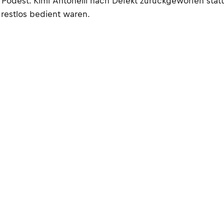
 Podest. Kimi Antonelli nach Defekt zurückgeworfen stat
 restlos bedient waren.