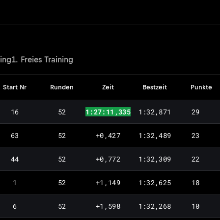
ying
1. Freies Training
Start Nr
Runden
Zeit
Bestzeit
Punkte
16
52
1:27:11,335
1:32,871
29
63
52
+0,427
1:32,489
23
44
52
+0,772
1:32,309
22
1
52
+1,149
1:32,625
18
6
52
+1,598
1:32,268
10