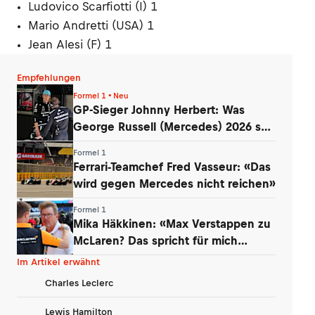
Ludovico Scarfiotti (I) 1
Mario Andretti (USA) 1
Jean Alesi (F) 1
Empfehlungen
Formel 1 • Neu
GP-Sieger Johnny Herbert: Was
George Russell (Mercedes) 2026 so
entmutigt
Formel 1
Ferrari-Teamchef Fred Vasseur: «Das
wird gegen Mercedes nicht reichen»
Formel 1
Mika Häkkinen: «Max Verstappen zu
McLaren? Das spricht für mich
dagegen»
Im Artikel erwähnt
Charles Leclerc
Lewis Hamilton