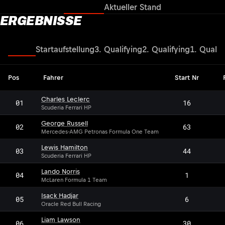
Ergebnisse
Aktueller Stand
ERGEBNISSE
Rennen
Startaufstellung
3. Qualifying
2. Qualifying
1. Qualif
Pos
Fahrer
Start Nr
Charles Leclerc
01
16
Scuderia Ferrari HP
George Russell
02
63
Mercedes-AMG Petronas Formula One Team
Lewis Hamilton
03
44
Scuderia Ferrari HP
Lando Norris
04
1
McLaren Formula 1 Team
Isack Hadjar
05
6
Oracle Red Bull Racing
Liam Lawson
06
30