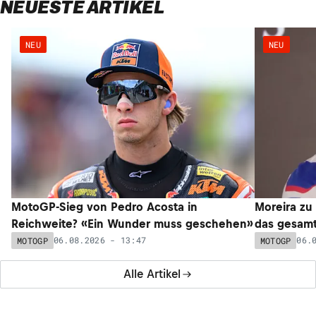
NEUESTE ARTIKEL
NEU
NEU
MotoGP-Sieg von Pedro Acosta in
Moreira zu
Reichweite? «Ein Wunder muss geschehen»
das gesam
06.08.2026 - 13:47
06.
MOTOGP
MOTOGP
Alle Artikel