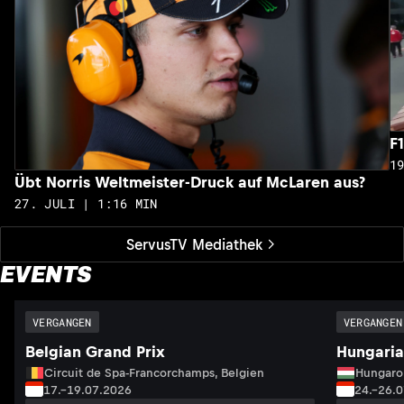
F
1
Übt Norris Weltmeister-Druck auf McLaren aus?
27. JULI | 1:16 MIN
ServusTV Mediathek
EVENTS
VERGANGEN
VERGANGEN
Belgian Grand Prix
Hungaria
Circuit de Spa-Francorchamps, Belgien
Hungaro
17.–19.07.2026
24.–26.