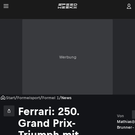
Werbung
Start
/
Formelsport
/
Formel 1
/
News
Ferrari: 250.
Von
Grand Prix-
0
Mathias
-
Brunner
Triumph mit