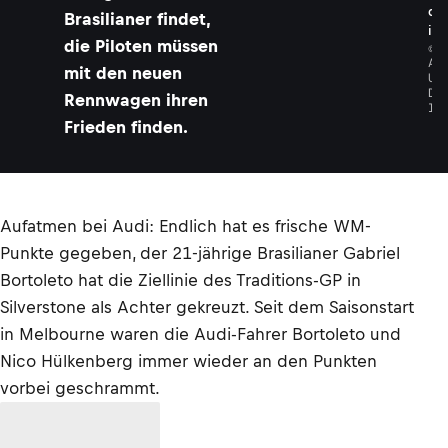
d
Brasilianer findet,
i
die Piloten müssen
©
A
mit den neuen
U
D
Rennwagen ihren
I
Frieden finden.
Aufatmen bei Audi: Endlich hat es frische WM-
Punkte gegeben, der 21-jährige Brasilianer Gabriel
Bortoleto hat die Ziellinie des Traditions-GP in
Silverstone als Achter gekreuzt. Seit dem Saisonstart
in Melbourne waren die Audi-Fahrer Bortoleto und
Nico Hülkenberg immer wieder an den Punkten
vorbei geschrammt.