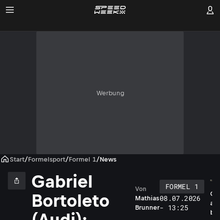
Werbung
Start
/
Formelsport
/
Formel 1
/
News
Gabriel
FORMEL 1
Von
G
Bortoleto
08.07.2026
Mathias
a
- 13:25
Brunner
b
(Audi):