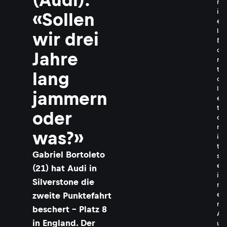
r
i
«Sollen
e
l
wir drei
B
o
Jahre
r
t
lang
o
l
jammern
e
t
oder
o
m
was?»
i
t
Gabriel Bortoleto
s
e
(21) hat Audi in
i
Silverstone die
n
e
zweite Punktefahrt
m
beschert – Platz 8
A
in England. Der
u