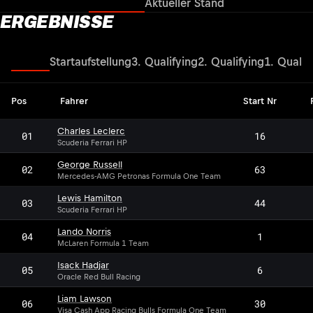
Ergebnisse
Aktueller Stand
ERGEBNISSE
Rennen
Startaufstellung
3. Qualifying
2. Qualifying
1. Qualif
Pos
Fahrer
Start Nr
Charles Leclerc
01
16
Scuderia Ferrari HP
George Russell
02
63
Mercedes-AMG Petronas Formula One Team
Lewis Hamilton
03
44
Scuderia Ferrari HP
Lando Norris
04
1
McLaren Formula 1 Team
Isack Hadjar
05
6
Oracle Red Bull Racing
Liam Lawson
06
30
Visa Cash App Racing Bulls Formula One Team