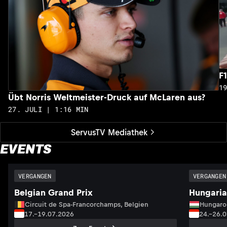
F
1
Übt Norris Weltmeister-Druck auf McLaren aus?
27. JULI | 1:16 MIN
ServusTV Mediathek
EVENTS
VERGANGEN
VERGANGEN
Belgian Grand Prix
Hungaria
Circuit de Spa-Francorchamps, Belgien
Hungaro
17.–19.07.2026
24.–26.