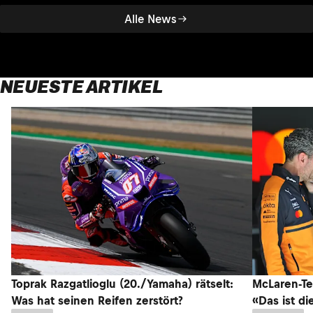
Alle News
NEUESTE ARTIKEL
Toprak Razgatlioglu (20./Yamaha) rätselt:
McLaren-Te
Was hat seinen Reifen zerstört?
«Das ist di