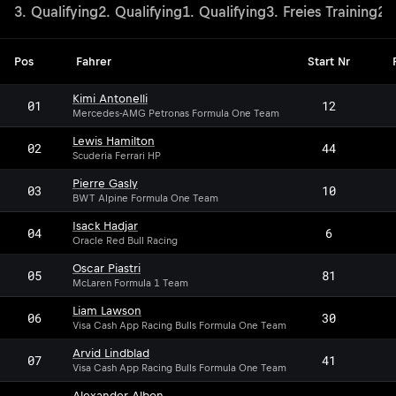
ung
3. Qualifying
2. Qualifying
1. Qualifying
3. Freies Training
2. 
Pos
Fahrer
Start Nr
Kimi Antonelli
01
12
Mercedes-AMG Petronas Formula One Team
Lewis Hamilton
02
44
Scuderia Ferrari HP
Pierre Gasly
03
10
BWT Alpine Formula One Team
Isack Hadjar
04
6
Oracle Red Bull Racing
Oscar Piastri
05
81
McLaren Formula 1 Team
Liam Lawson
06
30
Visa Cash App Racing Bulls Formula One Team
Arvid Lindblad
07
41
Visa Cash App Racing Bulls Formula One Team
Alexander Albon