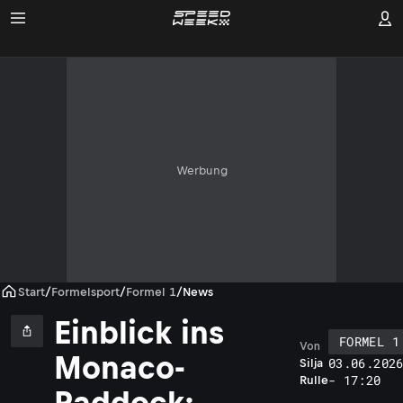
Werbung
Start
/
Formelsport
/
Formel 1
/
News
Einblick ins
FORMEL 1
Von
Monaco-
03.06.202
Silja
- 17:20
Rulle
Paddock: