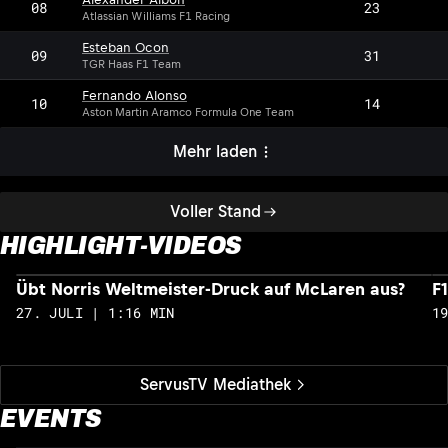
08
23
Atlassian Williams F1 Racing
Esteban Ocon
09
31
TGR Haas F1 Team
Fernando Alonso
10
14
Aston Martin Aramco Formula One Team
Mehr laden
Voller Stand
HIGHLIGHT-VIDEOS
Übt Norris Weltmeister-Druck auf McLaren aus?
F
27. JULI | 1:16 MIN
1
ServusTV Mediathek
EVENTS