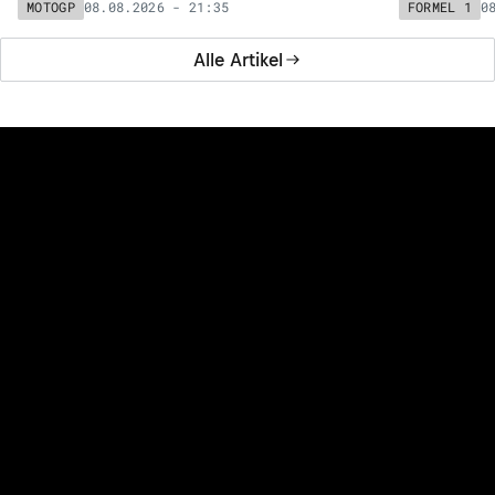
08.08.2026 - 21:35
0
MOTOGP
FORMEL 1
Alle Artikel