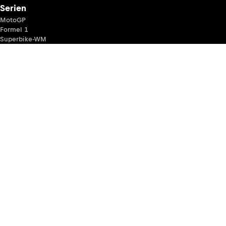
Serien
MotoGP
Formel 1
Superbike-WM