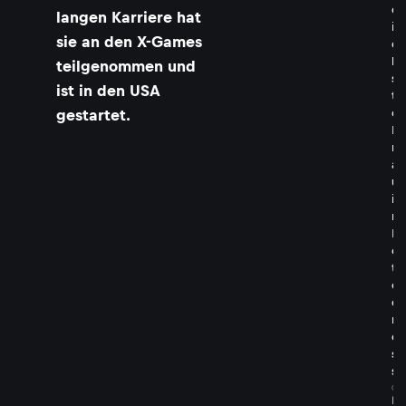
e
langen Karriere hat
i
sie an den X-Games
c
h
teilgenommen und
s
ist in den USA
t
e
gestartet.
F
r
a
u
i
m
M
o
t
o
c
r
o
s
s
©
K