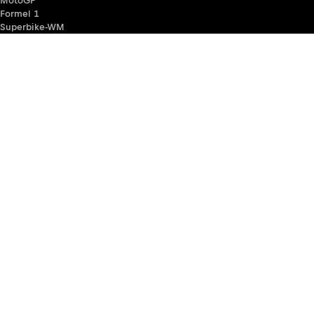
MotoGP
Formel 1
Superbike-WM