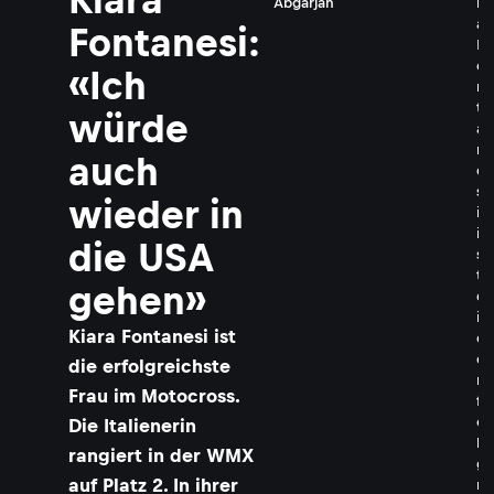
Abgarjan
r
a
Fontanesi:
F
o
«Ich
n
t
würde
a
n
auch
e
s
wieder in
i
i
die USA
s
t
gehen»
d
i
Kiara Fontanesi ist
e
e
die erfolgreichste
r
Frau im Motocross.
f
o
Die Italienerin
l
rangiert in der WMX
g
auf Platz 2. In ihrer
r