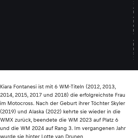
I
A
R
A
F
O
N
T
A
N
E
S
I
Kiara Fontanesi ist mit 6 WM-Titeln (2012, 2013,
2014, 2015, 2017 und 2018) die erfolgreichste Frau
im Motocross. Nach der Geburt ihrer Töchter Skyler
(2019) und Alaska (2022) kehrte sie wieder in die
WMX zurück, beendete die WM 2023 auf Platz 6
und die WM 2024 auf Rang 3. Im vergangenen Jahr
wurde sie hinter Lotte van Drunen