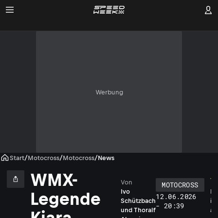
Werbung
Start
/
Motocross
/
Motocross
/
News
WMX-
Von
MOTOCROSS
Ivo
K
Legende
12.06.2026
Schützbach
i
- 20:39
und
Thoralf
a
Kiara