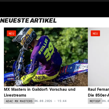
NEUESTE ARTIKEL
NEU
NEU
MX Masters in Gaildorf: Vorschau und
Raul Ferna
Livestreams
Die 850er-
06.08.2026 - 15:44
06.
ADAC MX MASTERS
MOTOGP