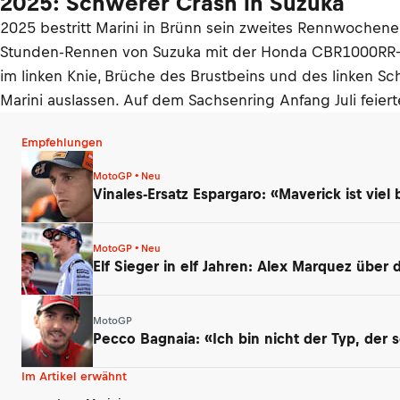
2025: Schwerer Crash in Suzuka
2025 bestritt Marini in Brünn sein zweites Rennwochenen
Stunden-Rennen von Suzuka mit der Honda CBR1000RR-R S
im linken Knie, Brüche des Brustbeins und des linken S
Marini auslassen. Auf dem Sachsenring Anfang Juli feie
Empfehlungen
MotoGP • Neu
Vinales-Ersatz Espargaro: «Maverick ist viel 
MotoGP • Neu
Elf Sieger in elf Jahren: Alex Marquez über
MotoGP
Pecco Bagnaia: «Ich bin nicht der Typ, der 
Im Artikel erwähnt