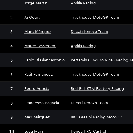
1
Jorge Martin
Aprilia Racing
2
Ai Ogura
Trackhouse MotoGP Team
3
Marc Márquez
Ducati Lenovo Team
4
Marco Bezzecchi
Aprilia Racing
5
Fabio Di Giannantonio
Pertamina Enduro VR46 Racing T
6
Raúl Fernández
Trackhouse MotoGP Team
7
Pedro Acosta
Red Bull KTM Factory Racing
8
Francesco Bagnaia
Ducati Lenovo Team
9
Alex Márquez
BK8 Gresini Racing MotoGP
10
Luca Marini
Honda HRC Castrol