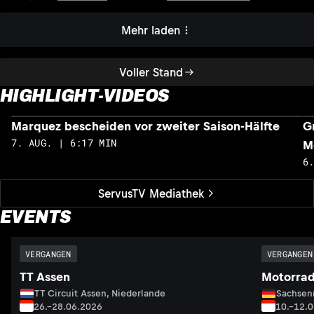
Mehr laden
Voller Stand
HIGHLIGHT-VIDEOS
Marquez bescheiden vor zweiter Saison-Hälfte
G
7. AUG. | 6:17 MIN
M
6
ServusTV Mediathek
EVENTS
VERGANGEN
VERGANGEN
TT Assen
Motorrad
TT Circuit Assen, Niederlande
Sachsenr
26.–28.06.2026
10.–12.