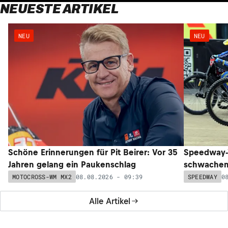
NEUESTE ARTIKEL
NEU
NEU
Schöne Erinnerungen für Pit Beirer: Vor 35
Speedway-W
Jahren gelang ein Paukenschlag
schwachem 
08.08.2026 - 09:39
0
MOTOCROSS-WM MX2
SPEEDWAY
Alle Artikel