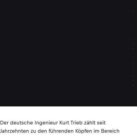
b
e
i
K
T
M
©
G
O
L
D
A
N
D
G
O
O
S
E
Der deutsche Ingenieur Kurt Trieb zählt seit
Jahrzehnten zu den führenden Köpfen im Bereich