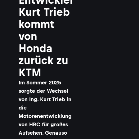
e
n
Kurt Trieb
i
e
kommt
u
r
von
K
u
Honda
r
t
zurück zu
T
r
KTM
i
e
Im Sommer 2025
b
:
sorgte der Wechsel
D
von Ing. Kurt Trieb in
e
r
die
R
Motorenentwicklung
e
von HRC für großes
n
n
Aufsehen. Genauso
m