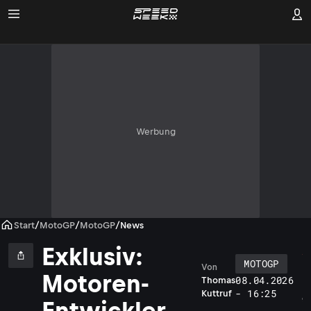
Werbung
Start
/
MotoGP
/
MotoGP
/
News
Exklusiv:
MOTOGP
Von
I
Motoren-
08.04.2026
Thomas
n
- 16:25
Kuttruf
g
Entwickler