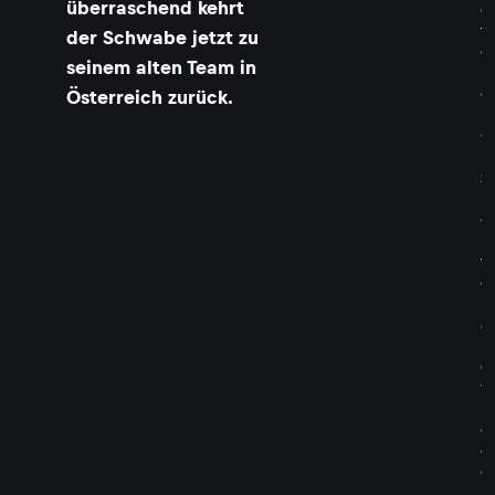
überraschend kehrt
o
t
der Schwabe jetzt zu
o
seinem alten Team in
r
e
Österreich zurück.
n
-
E
x
p
e
r
t
e
b
a
l
d
w
i
e
d
e
r