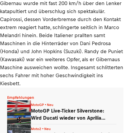
Gibernau wurde mit fast 200 km/h über den Lenker
katapultiert und überschlug sich spektakulär.
Capirossi, dessen Vorderbremse durch den Kontakt
extrem reagiert hatte, schlingerte seitlich in Marco
Melandri hinein. Beide Italiener prallten samt
Maschinen in die Hinterräder von Dani Pedrosa
(Honda) und John Hopkins (Suzuki). Randy de Puniet
(Kawasaki) war ein weiteres Opfer, als er Gibernaus
Maschine ausweichen wollte. Insgesamt schlitterten
sechs Fahrer mit hoher Geschwindigkeit ins
Kiesbett.
Empfehlungen
MotoGP • Neu
MotoGP Live-Ticker Silverstone:
Wird Ducati wieder von Aprilia
vorgeführt?
Moto2 • Neu