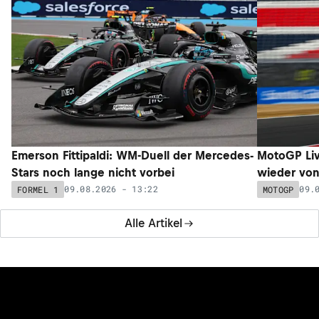
Emerson Fittipaldi: WM-Duell der Mercedes-
MotoGP Liv
Stars noch lange nicht vorbei
wieder von 
09.08.2026 - 13:22
09.
FORMEL 1
MOTOGP
Alle Artikel