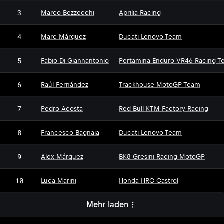
3
Marco Bezzecchi
Aprilia Racing
4
Marc Márquez
Ducati Lenovo Team
5
Fabio Di Giannantonio
Pertamina Enduro VR46 Racing T
6
Raúl Fernández
Trackhouse MotoGP Team
7
Pedro Acosta
Red Bull KTM Factory Racing
8
Francesco Bagnaia
Ducati Lenovo Team
9
Alex Márquez
BK8 Gresini Racing MotoGP
10
Luca Marini
Honda HRC Castrol
Mehr laden