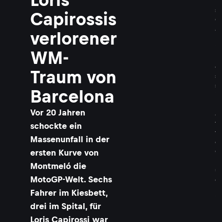
i
s
Capirossis
C
a
verlorener
p
i
WM-
r
o
Traum von
s
s
Barcelona
i
h
Vor 20 Jahren
a
t
schockte ein
t
Massenunfall in der
e
G
ersten Kurve von
l
Montmeló die
ü
MotoGP-Welt. Sechs
c
k
Fahrer im Kiesbett,
i
drei im Spital, für
m
U
Loris Capirossi war