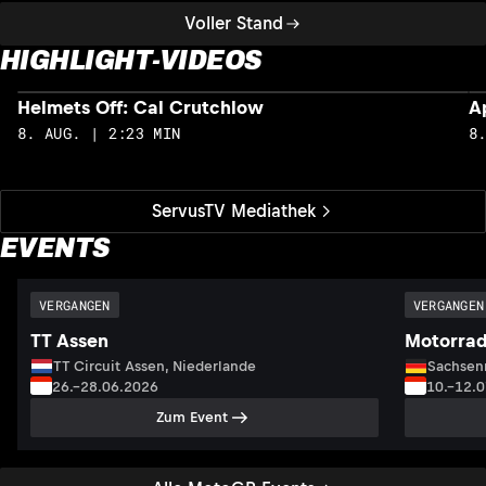
Voller Stand
HIGHLIGHT-VIDEOS
Helmets Off: Cal Crutchlow
A
8. AUG. | 2:23 MIN
8
ServusTV Mediathek
EVENTS
VERGANGEN
VERGANGEN
TT Assen
Motorrad
TT Circuit Assen, Niederlande
Sachsenr
26.–28.06.2026
10.–12.
Zum Event