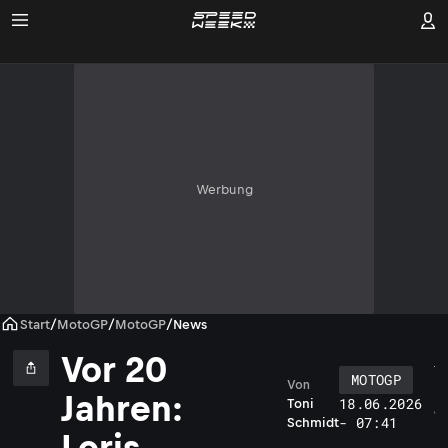
Werbung
Start
/
MotoGP
/
MotoGP
/
News
Vor 20
MOTOGP
Von
L
Jahren:
18.06.2026
Toni
o
- 07:41
Schmidt
r
Loris