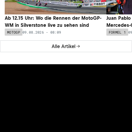
08.08.2026 - 19:26
MOTOGP
Alle News
NEUESTE ARTIKEL
NEU
NEU
Ab 12.15 Uhr: Wo die Rennen der MotoGP-
Juan Pablo