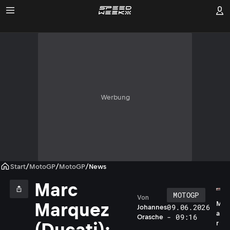
Werbung
Start
/
MotoGP
/
MotoGP
/
News
Marc
MOTOGP
Von
M
Marquez
09.06.2026
Johannes
a
- 09:16
Orasche
r
(Ducati):