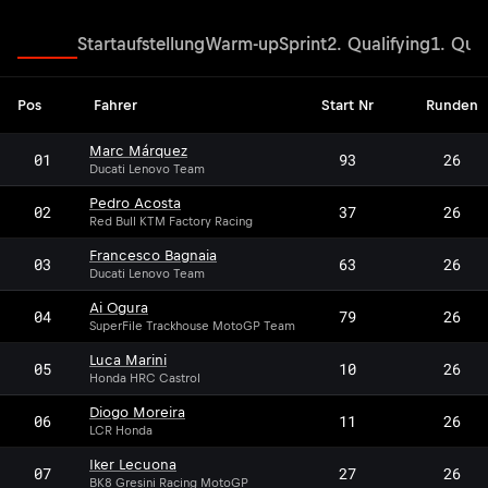
Rennen
Startaufstellung
Warm-up
Sprint
2. Qualifying
1. Qual
Pos
Fahrer
Start Nr
Runden
Marc Márquez
01
93
26
Ducati Lenovo Team
Pedro Acosta
02
37
26
Red Bull KTM Factory Racing
Francesco Bagnaia
03
63
26
Ducati Lenovo Team
Ai Ogura
04
79
26
SuperFile Trackhouse MotoGP Team
Luca Marini
05
10
26
Honda HRC Castrol
Diogo Moreira
06
11
26
LCR Honda
Iker Lecuona
07
27
26
BK8 Gresini Racing MotoGP