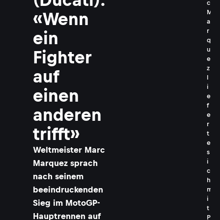
c
M
«Wenn
a
r
ein
q
u
Fighter
e
z
auf
l
i
einen
e
f
anderen
e
r
trifft»
t
e
Weltmeister Marc
s
i
Marquez sprach
c
nach seinem
h
beeindruckenden
m
i
Sieg im MotoGP-
t
Hauptrennen auf
P