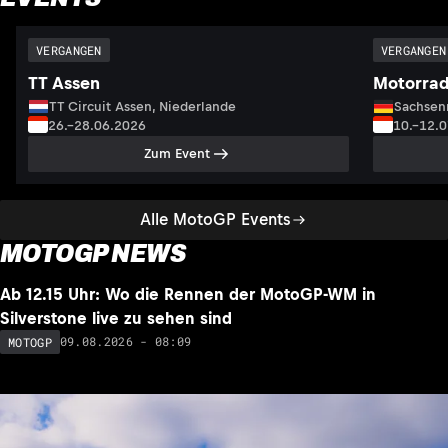
VERGANGEN
VERGANGEN
TT Assen
Motorrad
TT Circuit Assen, Niederlande
Sachsenr
26.–28.06.2026
10.–12.
Zum Event
Alle MotoGP Events
MOTOGP NEWS
NEU