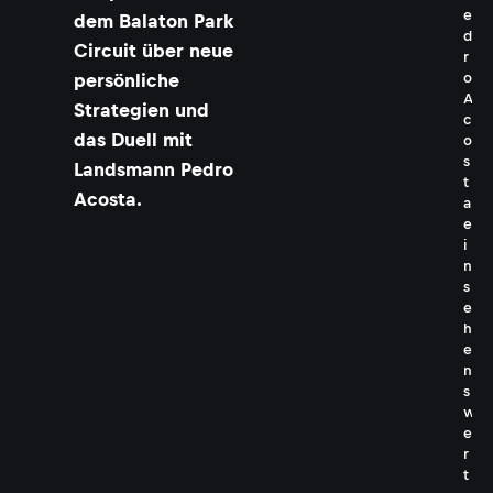
e
dem Balaton Park
d
Circuit über neue
r
o
persönliche
A
Strategien und
c
das Duell mit
o
s
Landsmann Pedro
t
Acosta.
a
e
i
n
s
e
h
e
n
s
w
e
r
t