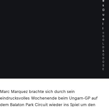
e
s
D
u
e
l
l
©
G
O
L
D
&
G
O
O
S
E
Marc Marquez brachte sich durch sein
eindrucksvolles Wochenende beim Ungarn-GP auf
dem Balaton Park Circuit wieder ins Spiel um den