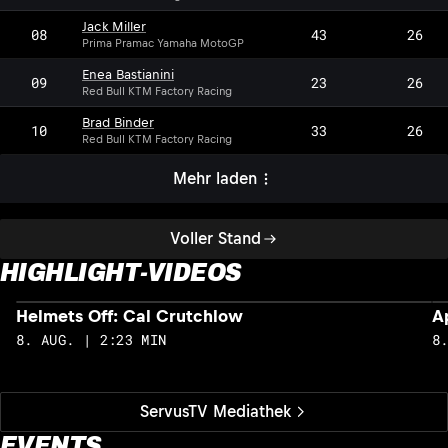
Jack Miller
08
43
26
Prima Pramac Yamaha MotoGP
Enea Bastianini
09
23
26
Red Bull KTM Factory Racing
Brad Binder
10
33
26
Red Bull KTM Factory Racing
Mehr laden
Voller Stand
HIGHLIGHT-VIDEOS
Helmets Off: Cal Crutchlow
A
8. AUG. | 2:23 MIN
8
ServusTV Mediathek
EVENTS