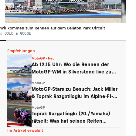
Willkommen zum Rennen auf dem Balaton Park Circuit
© GOLD & GOOSE
Empfehlungen
MotoGP • Neu
Ab 12.15 Uhr: Wo die Rennen der
MotoGP-WM in Silverstone live zu
sehen sind
MotoGP
MotoGP-Stars zu Besuch: Jack Miller
& Toprak Razgatlioglu im Alpine-F1-
Werk
MotoGP
Toprak Razgatlioglu (20./Yamaha)
rätselt: Was hat seinen Reifen
zerstört?
Im Artikel erwähnt