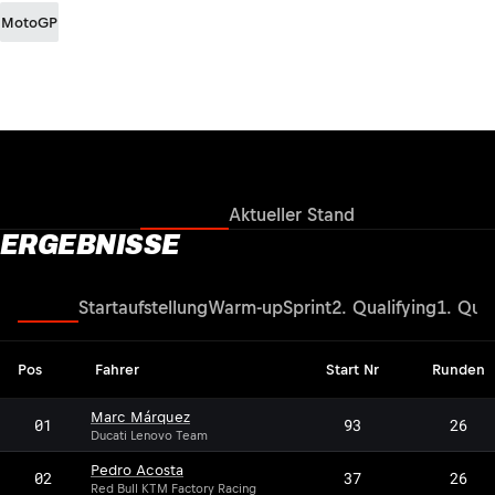
MotoGP
Ergebnisse
Aktueller Stand
ERGEBNISSE
Rennen
Startaufstellung
Warm-up
Sprint
2. Qualifying
1. Qual
Pos
Fahrer
Start Nr
Runden
Marc Márquez
01
93
26
Ducati Lenovo Team
Pedro Acosta
02
37
26
Red Bull KTM Factory Racing