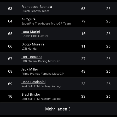
Francesco Bagnaia
03
63
26
Ducati Lenovo Team
Ai Ogura
04
79
26
SuperFile Trackhouse MotoGP Team
Luca Marini
05
10
26
Honda HRC Castrol
Diogo Moreira
06
11
26
LCR Honda
Iker Lecuona
07
27
26
BK8 Gresini Racing MotoGP
Jack Miller
08
43
26
Prima Pramac Yamaha MotoGP
Enea Bastianini
09
23
26
Red Bull KTM Factory Racing
Brad Binder
10
33
26
Red Bull KTM Factory Racing
Mehr laden