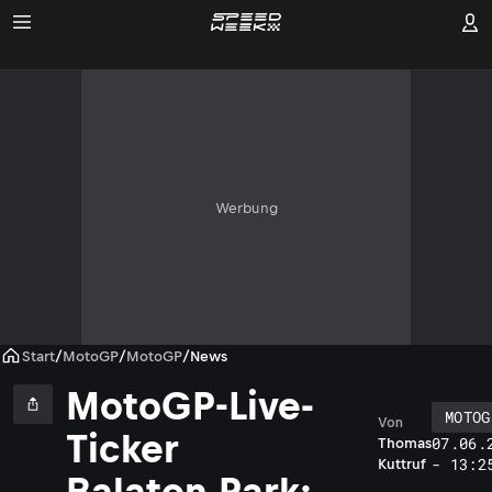
Werbung
Start
/
MotoGP
/
MotoGP
/
News
MotoGP-Live-
MOTOG
Von
Ticker
07.06.
Thomas
- 13:2
Kuttruf
Balaton Park: