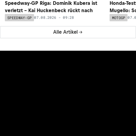
Speedway-GP Riga: Dominik Kubera ist
Honda-Test
verletzt – Kai Huckenbeck rückt nach
Mugello: Sc
07.08.2026 - 09:28
07.
SPEEDWAY-GP
MOTOGP
Alle Artikel