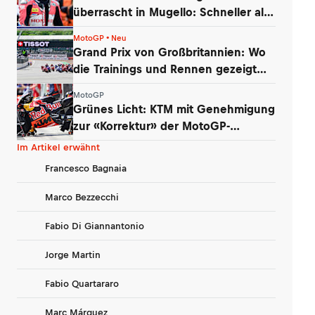
überrascht in Mugello: Schneller als
Bulega
MotoGP • Neu
Grand Prix von Großbritannien: Wo
die Trainings und Rennen gezeigt
werden
MotoGP
Grünes Licht: KTM mit Genehmigung
zur «Korrektur» der MotoGP-
Triebwerke
Im Artikel erwähnt
Francesco Bagnaia
Marco Bezzecchi
Fabio Di Giannantonio
Jorge Martin
Fabio Quartararo
Marc Márquez