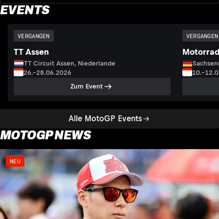
EVENTS
VERGANGEN
VERGANGEN
TT Assen
Motorrad
TT Circuit Assen, Niederlande
Sachsenr
26.–28.06.2026
10.–12.
Zum Event
Alle MotoGP Events
MOTOGP NEWS
NEU