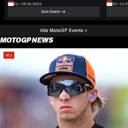
26.–28.06.2026
10.–12.
Zum Event
Alle MotoGP Events
MOTOGP NEWS
NEU