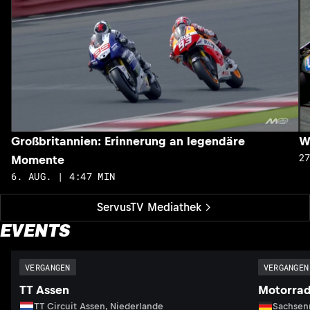
Großbritannien: Erinnerung an legendäre
W
2
Momente
6. AUG. | 4:47 MIN
ServusTV Mediathek
EVENTS
VERGANGEN
VERGANGEN
TT Assen
Motorrad
TT Circuit Assen, Niederlande
Sachsenr