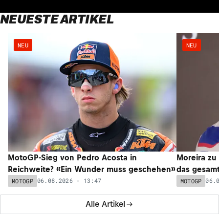
NEUESTE ARTIKEL
NEU
NEU
MotoGP-Sieg von Pedro Acosta in
Moreira zu
Reichweite? «Ein Wunder muss geschehen»
das gesam
06.08.2026 - 13:47
06.
MOTOGP
MOTOGP
Alle Artikel