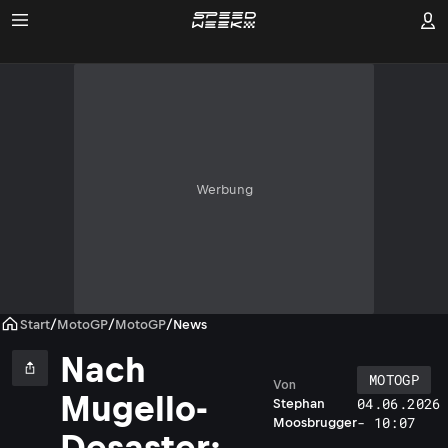
Werbung
Start
/
MotoGP
/
MotoGP
/
News
Nach
MOTOGP
Von
Mugello-
04.06.2026
Stephan
- 10:07
Moosbrugger
Desaster: