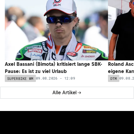
Axel Bassani (Bimota) kritisiert lange SBK-
Roland Asc
Pause: Es ist zu viel Urlaub
eigene Kar
09.08.2026 - 12:09
09.08.
SUPERBIKE WM
DTM
Alle Artikel