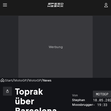
Werbung
Start
/
MotoGP
/
MotoGP
/
News
Toprak
MOTOGP
Von
über
18.05.20
Stephan
- 19:33
Moosbrugger
Barcelona