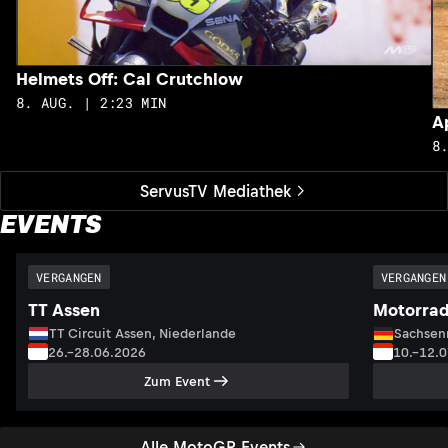
Helmets Off: Cal Crutchlow
8. AUG. | 2:23 MIN
A
8
ServusTV Mediathek
EVENTS
VERGANGEN
VERGANGEN
TT Assen
Motorrad
TT Circuit Assen, Niederlande
Sachsenr
26.–28.06.2026
10.–12.
Zum Event
Alle MotoGP Events