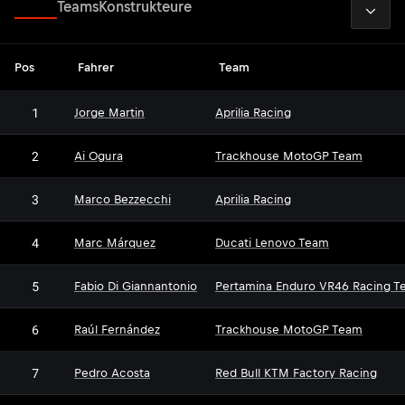
2026
Fahrer
Teams
Konstrukteure
Pos
Fahrer
Team
1
Jorge Martin
Aprilia Racing
2
Ai Ogura
Trackhouse MotoGP Team
3
Marco Bezzecchi
Aprilia Racing
4
Marc Márquez
Ducati Lenovo Team
5
Fabio Di Giannantonio
Pertamina Enduro VR46 Racing T
6
Raúl Fernández
Trackhouse MotoGP Team
7
Pedro Acosta
Red Bull KTM Factory Racing