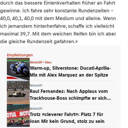
durch das bessere Einlenkverhalten früher an Fahrt
gewinne. Ich fahre sehr konstante Rundenzeiten –
40,0, 40,1, 40,0 mit dem Medium und alleine. Wenn
ich jemandem hinterherfahre, schaffe ich vielleicht
maximal 39,7. Mit dem weichen Reifen bin ich aber
die gleiche Rundenzeit gefahren.»
Empfehlungen
MotoGP • Neu
Warm-up, Silverstone: Ducati-Aprilia-
Mix mit Alex Marquez an der Spitze
MotoGP
Raul Fernandez: Nach Applaus vom
Trackhouse-Boss schimpfte er sich
selbst
MotoGP
Trotz «cleverer Fahrt»: Platz 7 für
Joan Mir kein Grund, stolz zu sein