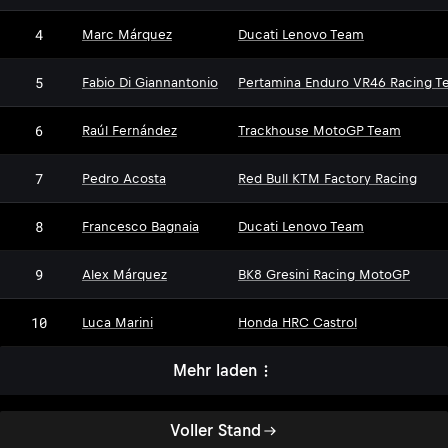
4
Marc Márquez
Ducati Lenovo Team
5
Fabio Di Giannantonio
Pertamina Enduro VR46 Racing T
6
Raúl Fernández
Trackhouse MotoGP Team
7
Pedro Acosta
Red Bull KTM Factory Racing
8
Francesco Bagnaia
Ducati Lenovo Team
9
Alex Márquez
BK8 Gresini Racing MotoGP
10
Luca Marini
Honda HRC Castrol
Mehr laden
Voller Stand