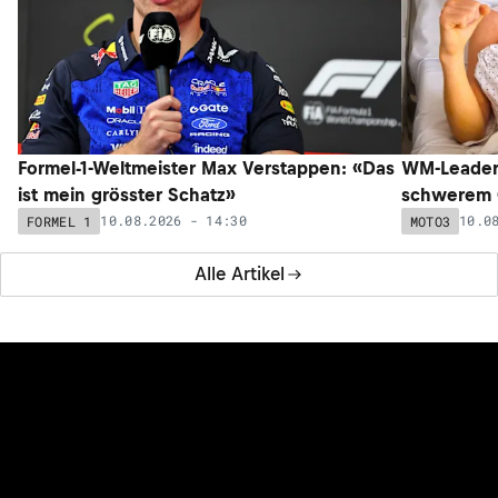
Formel-1-Weltmeister Max Verstappen: «Das
WM-Leader 
ist mein grösster Schatz»
schwerem C
10.08.2026 - 14:30
10.0
FORMEL 1
MOTO3
Alle Artikel