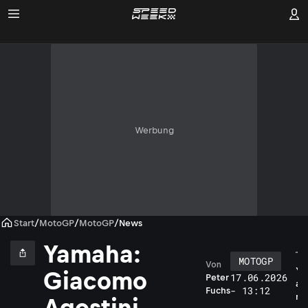
Werbung
Start
/
MotoGP
/
MotoGP
/
News
Yamaha:
MOTOGP
Von
Y
Giacomo
17.06.2026
Peter
a
- 13:12
Fuchs
m
Agostini