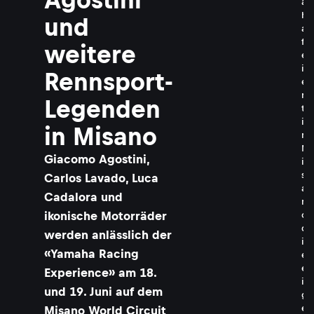
a
h
und
a
f
weitere
e
i
Rennsport-
e
r
Legenden
t
i
in Misano
n
M
Giacomo Agostini,
i
s
Carlos Lavado, Luca
a
Cadalora und
n
ikonische Motorräder
o
d
werden anlässlich der
i
«Yamaha Racing
e
e
Experience» am 18.
i
und 19. Juni auf dem
g
e
Misano World Circuit