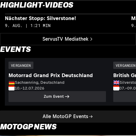
HIGHLIGHT-VIDEOS
Nächster Stopp: Silverstone!
M
9. AUG. | 1:21 MIN
9
ServusTV Mediathek
EVENTS
VERGANGEN
VERGANGEN
Motorrad Grand Prix Deutschland
British G
Sachsenring, Deutschland
Silversto
10.–12.07.2026
07.–09.
Zum Event
Alle MotoGP Events
MOTOGP NEWS