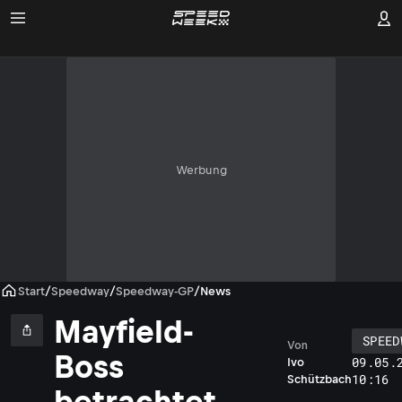
Werbung
Start
/
Speedway
/
Speedway-GP
/
News
Mayfield-
SPEED
Von
Boss
09.05.
Ivo
10:16
Schützbach
betrachtet