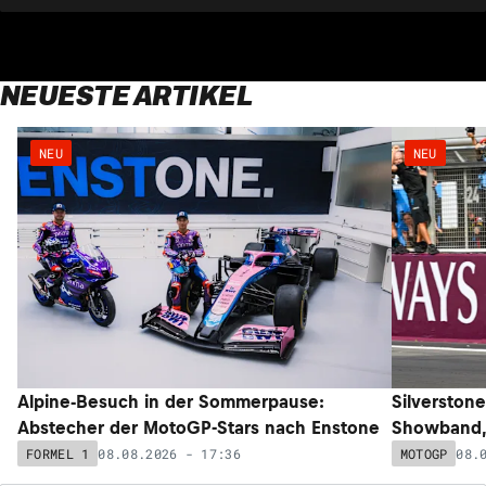
NEUESTE ARTIKEL
NEU
NEU
Alpine-Besuch in der Sommerpause:
Silverstone
Abstecher der MotoGP-Stars nach Enstone
Showband,
08.08.2026 - 17:36
08.
FORMEL 1
MOTOGP