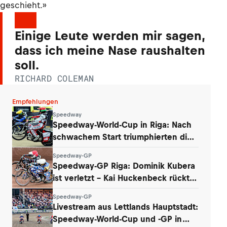
geschieht.»
Einige Leute werden mir sagen,
dass ich meine Nase raushalten
soll.
RICHARD COLEMAN
Empfehlungen
Speedway
Speedway-World-Cup in Riga: Nach
schwachem Start triumphierten die
Dänen
Speedway-GP
Speedway-GP Riga: Dominik Kubera
ist verletzt – Kai Huckenbeck rückt
nach
Speedway-GP
Livestream aus Lettlands Hauptstadt:
Speedway-World-Cup und -GP in