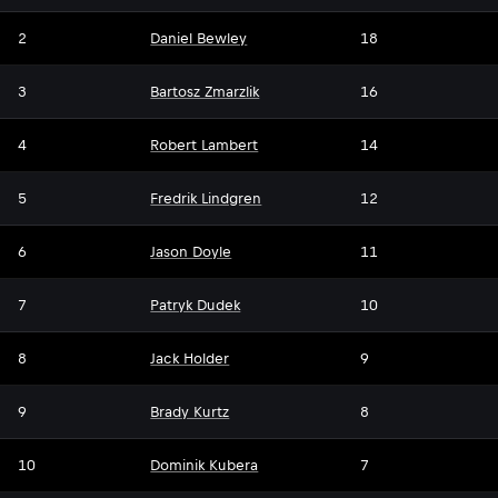
2
Daniel Bewley
18
3
Bartosz Zmarzlik
16
4
Robert Lambert
14
5
Fredrik Lindgren
12
6
Jason Doyle
11
7
Patryk Dudek
10
8
Jack Holder
9
9
Brady Kurtz
8
10
Dominik Kubera
7