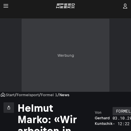
Werbung
Start
/
Formelsport
/
Formel 1
/
News
Helmut
FORMEL
Von
Marko: «Wir
03.10.2
Gerhard
- 12:22
Kuntschik
arbeiten in