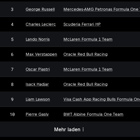
3
George Russell
Mercedes-AMG Petronas Formula One
4
Charles Leclerc
Scuderia Ferrari HP
5
Lando Norris
McLaren Formula 1 Team
6
Max Verstappen
Oracle Red Bull Racing
7
Oscar Piastri
McLaren Formula 1 Team
8
Isack Hadjar
Oracle Red Bull Racing
9
Liam Lawson
Visa Cash App Racing Bulls Formula O
10
Pierre Gasly
BWT Alpine Formula One Team
Mehr laden