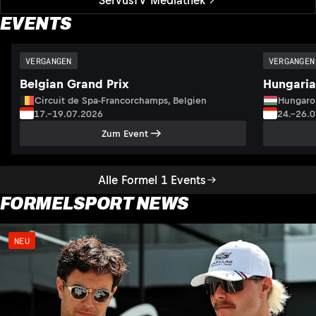
EVENTS
VERGANGEN
VERGANGEN
Belgian Grand Prix
Hungaria
Circuit de Spa-Francorchamps, Belgien
Hungaro
17.–19.07.2026
24.–26.
Zum Event
Alle Formel 1 Events
FORMELSPORT NEWS
NEU