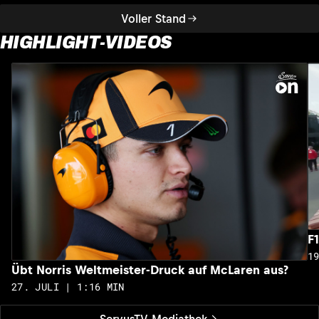
Voller Stand
HIGHLIGHT-VIDEOS
F
1
Übt Norris Weltmeister-Druck auf McLaren aus?
27. JULI | 1:16 MIN
ServusTV Mediathek