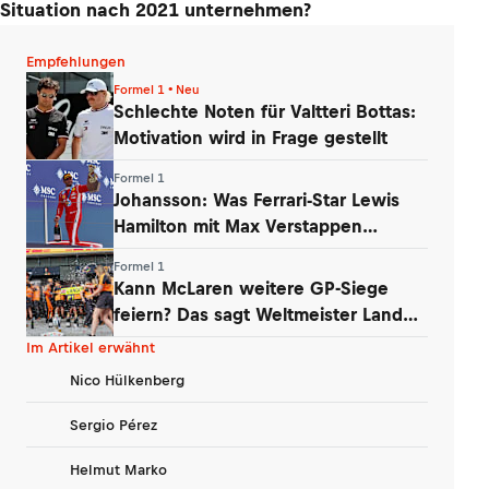
Situation nach 2021 unternehmen?
Empfehlungen
Formel 1 • Neu
Schlechte Noten für Valtteri Bottas:
Motivation wird in Frage gestellt
Formel 1
Johansson: Was Ferrari-Star Lewis
Hamilton mit Max Verstappen
verbindet
Formel 1
Kann McLaren weitere GP-Siege
feiern? Das sagt Weltmeister Lando
Norris
Im Artikel erwähnt
Nico Hülkenberg
Sergio Pérez
Helmut Marko