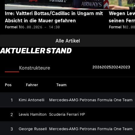
Irre: Valtteri Bottas/Cadillac in Ungarn mit
Wegen Lewi
Absicht in die Mauer gefahren
seinen Fer
06.08.2026 - 14:30
02.0
Formel 1
Formel 1
Alle Artikel
AKTUELLER STAND
2026
2025
2024
2023
Fahrer
Konstrukteure
Pos
Fahrer
Team
1
Kimi Antonelli
Mercedes-AMG Petronas Formula One Team
2
Lewis Hamilton
Scuderia Ferrari HP
3
George Russell
Mercedes-AMG Petronas Formula One Team