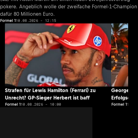
pokere. Angeblich wolle der zweifache Formel-1-Champion
dafür 80 Millionen Euro.
10.08.2026 - 12:15
Formel 1
Strafen für Lewis Hamilton (Ferrari) zu
George Rus
Unrecht? GP-Sieger Herbert ist baff
Erfolgserle
10.08.2026 - 10:00
10.0
Formel 1
Formel 1