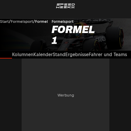
Start
/
Formelsport
/
Formel 1
Formelsport
FORMEL
1
News
Kolumnen
Kalender
Stand
Ergebnisse
Fahrer und Teams
Werbung