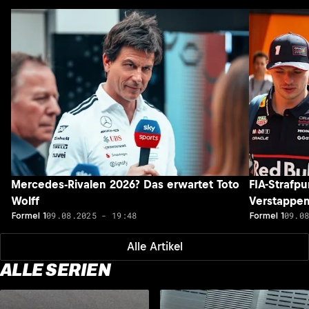
Mercedes-Rivalen 2026? Das erwartet Toto
FIA-Strafp
Wolff
Verstappe
09.08.2025 - 19:48
09.0
Formel 1
Formel 1
Alle Artikel
ALLE SERIEN