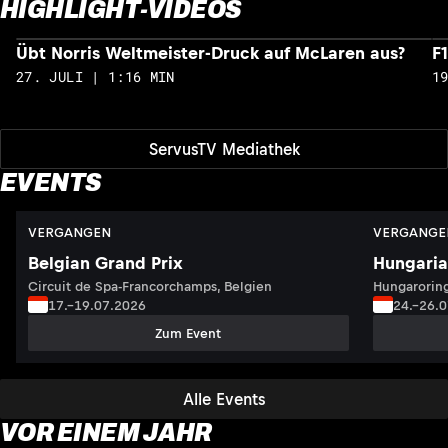
HIGHLIGHT-VIDEOS
Übt Norris Weltmeister-Druck auf McLaren aus?
F
27. JULI | 1:16 MIN
1
ServusTV Mediathek
EVENTS
VERGANGEN
VERGANGE
Belgian Grand Prix
Hungaria
Circuit de Spa-Francorchamps, Belgien
Hungaroring
17.–19.07.2026
24.–26.
Zum Event
Alle Events
VOR EINEM JAHR