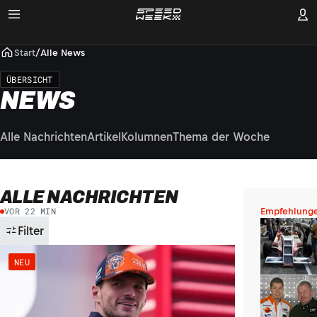
Start
/
Alle News
ÜBERSICHT
NEWS
Alle Nachrichten
Artikel
Kolumnen
Thema der Woche
ALLE NACHRICHTEN
VOR 22 MIN
Empfehlung
Filter
NEU