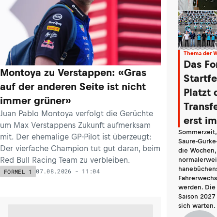
Thema der 
Das Fo
Montoya zu Verstappen: «Gras
Startf
auf der anderen Seite ist nicht
Platzt 
immer grüner»
Transf
Juan Pablo Montoya verfolgt die Gerüchte
erst i
um Max Verstappens Zukunft aufmerksam
Sommerzeit, 
mit. Der ehemalige GP-Pilot ist überzeugt:
Saure-Gurke-
Der vierfache Champion tut gut daran, beim
die Wochen,
Red Bull Racing Team zu verbleiben.
normalerwei
hanebüchen
07.08.2026 - 11:04
FORMEL 1
Fahrerwechse
werden. Die 
Saison 2027 
sich warten.