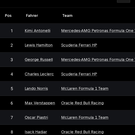
Pos
Fahrer
Team
1
Kimi Antonelli
Mercedes-AMG Petronas Formula One
2
Lewis Hamilton
Scuderia Ferrari HP
3
George Russell
Mercedes-AMG Petronas Formula One
4
Charles Leclerc
Scuderia Ferrari HP
5
Lando Norris
McLaren Formula 1 Team
6
Max Verstappen
Oracle Red Bull Racing
7
Oscar Piastri
McLaren Formula 1 Team
8
Isack Hadjar
Oracle Red Bull Racing