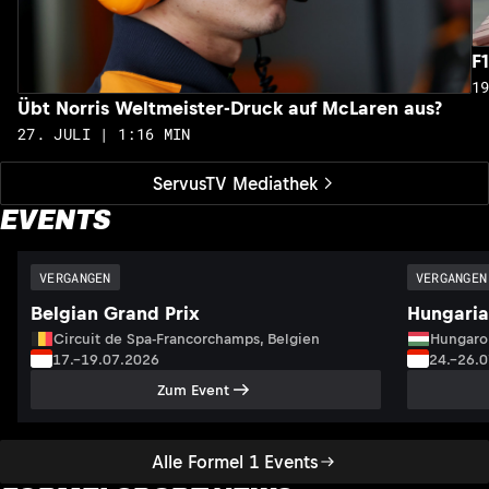
F
1
Übt Norris Weltmeister-Druck auf McLaren aus?
27. JULI | 1:16 MIN
ServusTV Mediathek
EVENTS
VERGANGEN
VERGANGEN
Belgian Grand Prix
Hungaria
Circuit de Spa-Francorchamps, Belgien
Hungaro
17.–19.07.2026
24.–26.
Zum Event
Alle Formel 1 Events