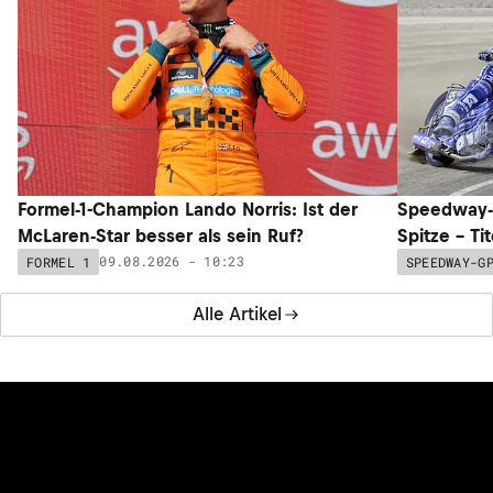
Formel-1-Champion Lando Norris: Ist der
Speedway-G
McLaren-Star besser als sein Ruf?
Spitze – Ti
09.08.2026 - 10:23
FORMEL 1
SPEEDWAY-G
Alle Artikel