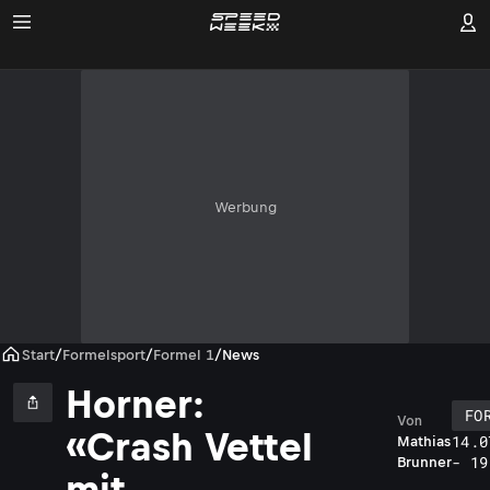
Werbung
Start
/
Formelsport
/
Formel 1
/
News
Horner:
FO
Von
«Crash Vettel
14.0
Mathias
- 19
Brunner
mit