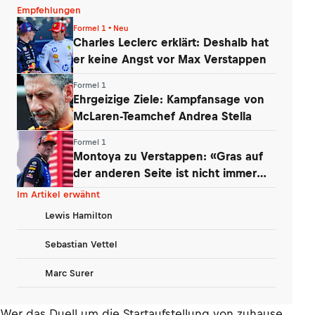
Empfehlungen
Formel 1 • Neu
Charles Leclerc erklärt: Deshalb hat
er keine Angst vor Max Verstappen
Formel 1
Ehrgeizige Ziele: Kampfansage von
McLaren-Teamchef Andrea Stella
Formel 1
Montoya zu Verstappen: «Gras auf
der anderen Seite ist nicht immer
grüner»
Im Artikel erwähnt
Lewis Hamilton
Sebastian Vettel
Marc Surer
Wer das Duell um die Startaufstellung von zuhause