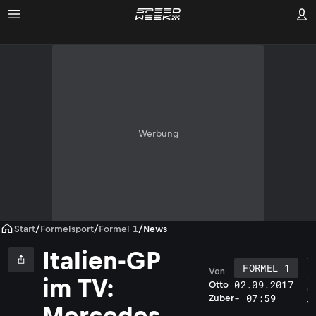
Werbung
Start
/
Formelsport
/
Formel 1
/
News
Italien-GP
FORMEL 1
Von
A
im TV:
02.09.2017
Otto
u
- 07:59
Zuber
f
Mercedes