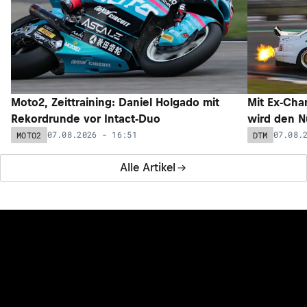
Moto2, Zeittraining: Daniel Holgado mit
Mit Ex-Cha
Rekordrunde vor Intact-Duo
wird den N
07.08.2026 - 16:51
07.08.
MOTO2
DTM
Alle Artikel