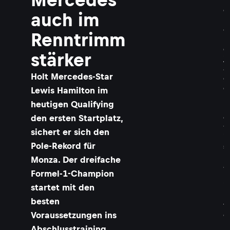
R
e
auch im
k
o
Renntrimm
r
d
stärker
j
a
Holt Mercedes-Star
g
d
Lewis Hamilton im
:
heutigen Qualifying
L
den ersten Startplatz,
e
w
sichert er sich den
i
Pole-Rekord für
s
H
Monza. Der dreifache
a
Formel-1-Champion
m
i
startet mit den
l
besten
t
Voraussetzungen ins
o
n
Abschlusstraining.