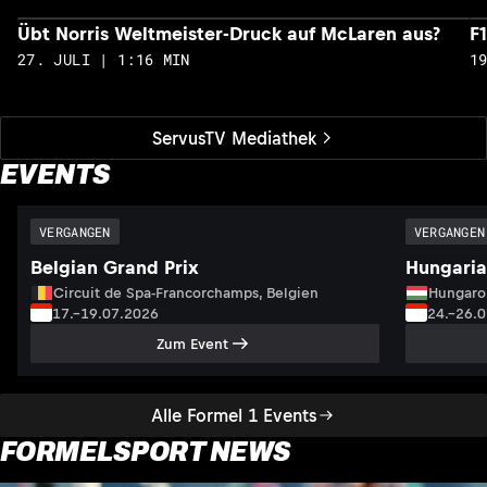
Übt Norris Weltmeister-Druck auf McLaren aus?
F
27. JULI | 1:16 MIN
1
ServusTV Mediathek
EVENTS
VERGANGEN
VERGANGEN
Belgian Grand Prix
Hungaria
Circuit de Spa-Francorchamps, Belgien
Hungaro
17.–19.07.2026
24.–26.
Zum Event
Alle Formel 1 Events
FORMELSPORT NEWS