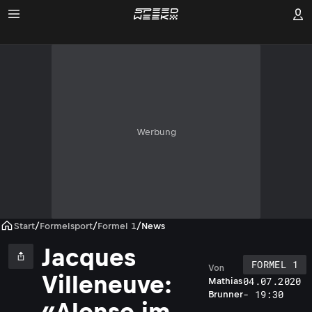
Werbung
Start
/
Formelsport
/
Formel 1
/
News
Jacques
FORMEL 1
Von
Villeneuve:
04.07.2020
Mathias
- 19:30
Brunner
«Alonso im