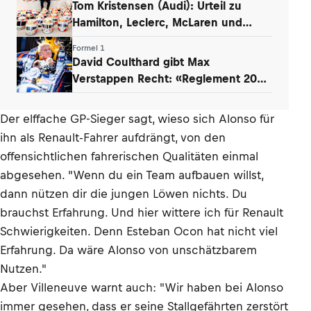
Tom Kristensen (Audi): Urteil zu
Hamilton, Leclerc, McLaren und
Verstappen
Formel 1
David Coulthard gibt Max
Verstappen Recht: «Reglement 2026
wie Dampfwalze»
Der elffache GP-Sieger sagt, wieso sich Alonso für
ihn als Renault-Fahrer aufdrängt, von den
offensichtlichen fahrerischen Qualitäten einmal
abgesehen. "Wenn du ein Team aufbauen willst,
dann nützen dir die jungen Löwen nichts. Du
brauchst Erfahrung. Und hier wittere ich für Renault
Schwierigkeiten. Denn Esteban Ocon hat nicht viel
Erfahrung. Da wäre Alonso von unschätzbarem
Nutzen."
Aber Villeneuve warnt auch: "Wir haben bei Alonso
immer gesehen, dass er seine Stallgefährten zerstört