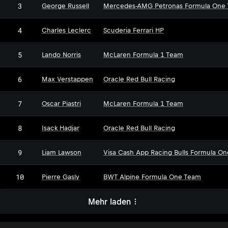
3
George Russell
Mercedes-AMG Petronas Formula One
4
Charles Leclerc
Scuderia Ferrari HP
5
Lando Norris
McLaren Formula 1 Team
6
Max Verstappen
Oracle Red Bull Racing
7
Oscar Piastri
McLaren Formula 1 Team
8
Isack Hadjar
Oracle Red Bull Racing
9
Liam Lawson
Visa Cash App Racing Bulls Formula O
10
Pierre Gasly
BWT Alpine Formula One Team
Mehr laden