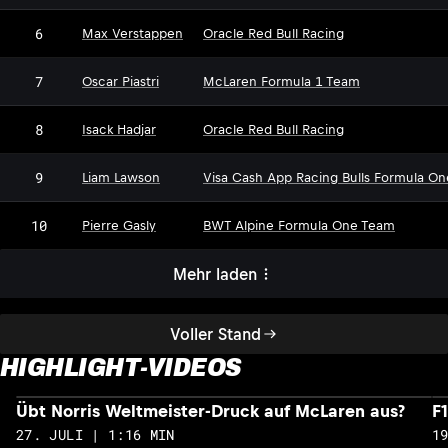
6
Max Verstappen
Oracle Red Bull Racing
7
Oscar Piastri
McLaren Formula 1 Team
8
Isack Hadjar
Oracle Red Bull Racing
9
Liam Lawson
Visa Cash App Racing Bulls Formula O
10
Pierre Gasly
BWT Alpine Formula One Team
Mehr laden
Voller Stand
HIGHLIGHT-VIDEOS
Übt Norris Weltmeister-Druck auf McLaren aus?
F
27. JULI | 1:16 MIN
1