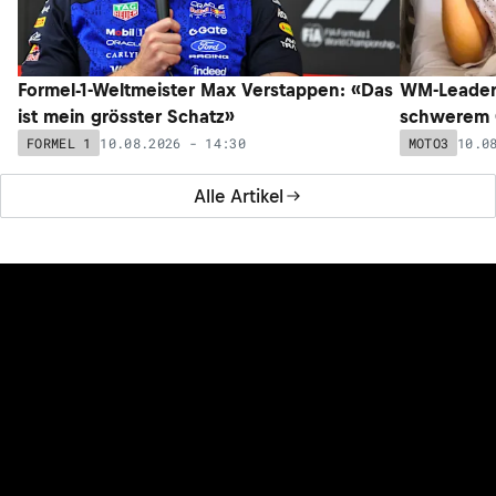
Formel-1-Weltmeister Max Verstappen: «Das
WM-Leader 
ist mein grösster Schatz»
schwerem C
10.08.2026 - 14:30
10.0
FORMEL 1
MOTO3
Alle Artikel