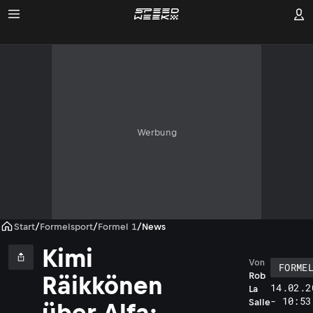
Werbung
Start
/
Formelsport
/
Formel 1
/
News
Kimi
Von
FORME
Rob
Räikkönen
14.02.2
La
- 10:53
Salle
über Alfa: