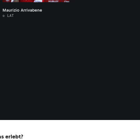
Maurizio Arrivabene
© LAT
s erlebt?