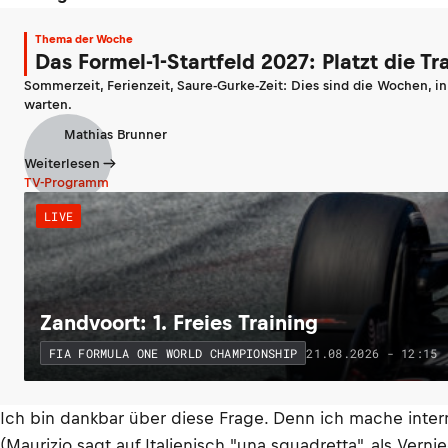
Thema der Woche
Das Formel-1-Startfeld 2027: Platzt die T
Sommerzeit, Ferienzeit, Saure-Gurke-Zeit: Dies sind die Wochen, i
warten.
Mathias Brunner
Weiterlesen
TV-Programm
LIVE
Zandvoort: 1. Freies Training
21.08.2026 - 12:15
FIA FORMULA ONE WORLD CHAMPIONSHIP
Ich bin dankbar über diese Frage. Denn ich mache inter
(Maurizio sagt auf Italienisch "una squadretta", als Vern