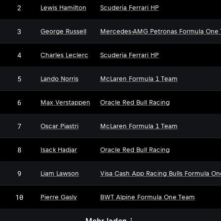
2
Lewis Hamilton
Scuderia Ferrari HP
3
George Russell
Mercedes-AMG Petronas Formula One
4
Charles Leclerc
Scuderia Ferrari HP
5
Lando Norris
McLaren Formula 1 Team
6
Max Verstappen
Oracle Red Bull Racing
7
Oscar Piastri
McLaren Formula 1 Team
8
Isack Hadjar
Oracle Red Bull Racing
9
Liam Lawson
Visa Cash App Racing Bulls Formula O
10
Pierre Gasly
BWT Alpine Formula One Team
Mehr laden