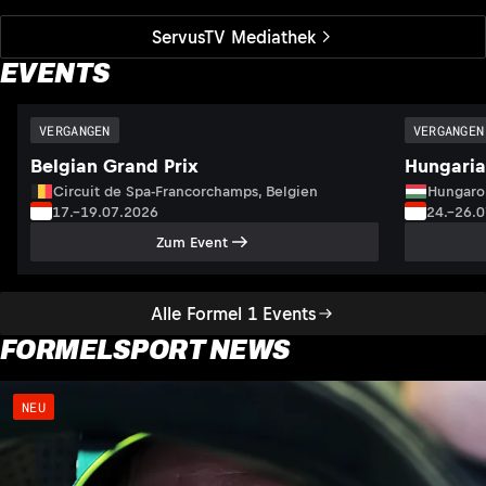
ServusTV Mediathek
EVENTS
VERGANGEN
VERGANGEN
Belgian Grand Prix
Hungaria
Circuit de Spa-Francorchamps, Belgien
Hungaro
17.–19.07.2026
24.–26.
Zum Event
Alle Formel 1 Events
FORMELSPORT NEWS
NEU