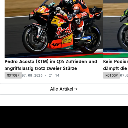
Pedro Acosta (KTM) im Q2: Zufrieden und
Kein Podium
angriffslustig trotz zweier Stürze
dämpft die
07.08.2026 - 21:14
07.
MOTOGP
MOTOGP
Alle Artikel