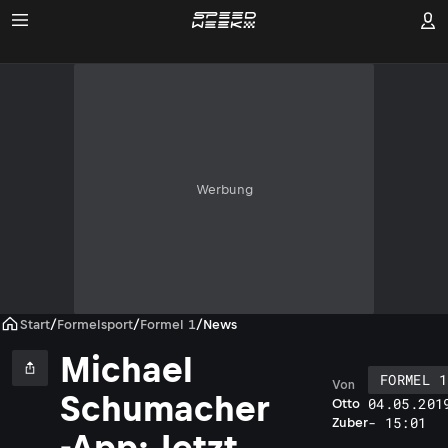
Werbung
Start
/
Formelsport
/
Formel 1
/
News
Michael
FORMEL 1
Von
Schumacher
04.05.201
Otto
- 15:01
Zuber
-App: Jetzt