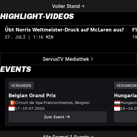
Voller Stand
HIGHLIGHT-VIDEOS
Übt Norris Weltmeister-Druck auf McLaren aus?
F
27. JULI | 1:16 MIN
1
ServusTV Mediathek
EVENTS
VERGANGEN
VERGANGEN
Belgian Grand Prix
Hungaria
Circuit de Spa-Francorchamps, Belgien
Hungaro
17.–19.07.2026
24.–26.
Zum Event
Alle Formel 1 Events