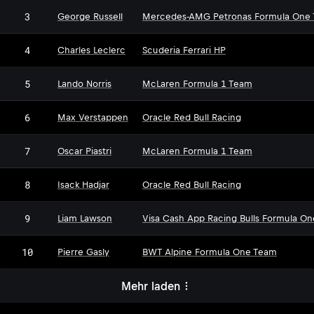
3
George Russell
Mercedes-AMG Petronas Formula One
4
Charles Leclerc
Scuderia Ferrari HP
5
Lando Norris
McLaren Formula 1 Team
6
Max Verstappen
Oracle Red Bull Racing
7
Oscar Piastri
McLaren Formula 1 Team
8
Isack Hadjar
Oracle Red Bull Racing
9
Liam Lawson
Visa Cash App Racing Bulls Formula O
10
Pierre Gasly
BWT Alpine Formula One Team
Mehr laden