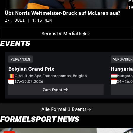
F
1
Übt Norris Weltmeister-Druck auf McLaren aus?
27. JULI | 1:16 MIN
ServusTV Mediathek
EVENTS
VERGANGEN
VERGANGEN
Belgian Grand Prix
Hungaria
Circuit de Spa-Francorchamps, Belgien
Hungaro
17.–19.07.2026
24.–26.
Zum Event
Alle Formel 1 Events
FORMELSPORT NEWS