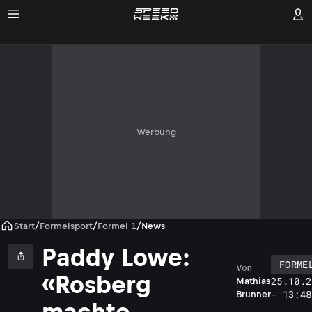
Werbung
Start
/
Formelsport
/
Formel 1
/
News
Paddy Lowe:
FORME
Von
«Rosberg
25.10.2
Mathias
- 13:48
Brunner
machte