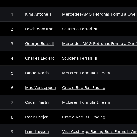
1
Kimi Antonelli
Mercedes-AMG Petronas Formula One
2
Lewis Hamilton
Scuderia Ferrari HP
3
George Russell
Mercedes-AMG Petronas Formula One
4
Charles Leclerc
Scuderia Ferrari HP
5
Lando Norris
McLaren Formula 1 Team
6
Max Verstappen
Oracle Red Bull Racing
7
Oscar Piastri
McLaren Formula 1 Team
8
Isack Hadjar
Oracle Red Bull Racing
9
Liam Lawson
Visa Cash App Racing Bulls Formula O