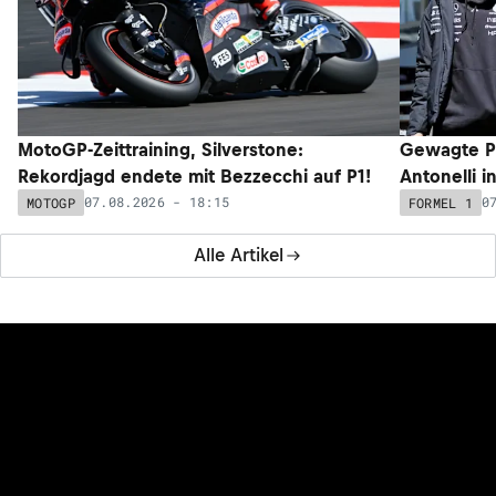
MotoGP-Zeittraining, Silverstone:
Gewagte P
Rekordjagd endete mit Bezzecchi auf P1!
Antonelli i
07.08.2026 - 18:15
0
MOTOGP
FORMEL 1
Alle Artikel