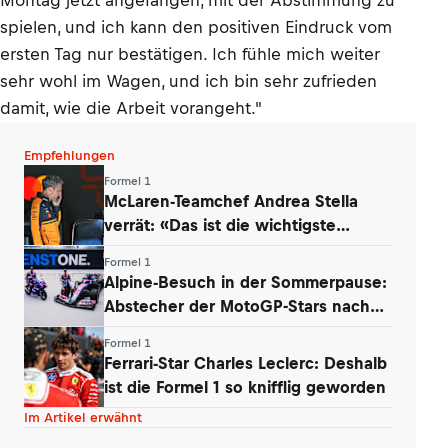
Montag jetzt angefangen, mit der Abstimmung zu
spielen, und ich kann den positiven Eindruck vom
ersten Tag nur bestätigen. Ich fühle mich weiter
sehr wohl im Wagen, und ich bin sehr zufrieden
damit, wie die Arbeit vorangeht."
Empfehlungen
Formel 1
McLaren-Teamchef Andrea Stella
verrät: «Das ist die wichtigste
Erkenntnis»
Formel 1
Alpine-Besuch in der Sommerpause:
Abstecher der MotoGP-Stars nach
Enstone
Formel 1
Ferrari-Star Charles Leclerc: Deshalb
ist die Formel 1 so knifflig geworden
Im Artikel erwähnt