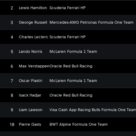
2
Lewis Hamilton
Scuderia Ferrari HP
3
George Russell
Mercedes-AMG Petronas Formula One Team
4
Charles Leclerc
Scuderia Ferrari HP
5
Lando Norris
McLaren Formula 1 Team
6
Max Verstappen
Oracle Red Bull Racing
7
Oscar Piastri
McLaren Formula 1 Team
8
Isack Hadjar
Oracle Red Bull Racing
9
Liam Lawson
Visa Cash App Racing Bulls Formula One Tea
10
Pierre Gasly
BWT Alpine Formula One Team