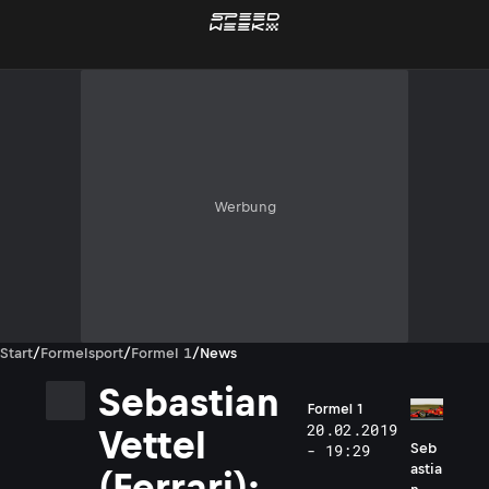
Werbung
Start
/
Formelsport
/
Formel 1
/
News
Sebastian
Formel 1
20.02.2019
Vettel
Seb
- 19:29
astia
(Ferrari):