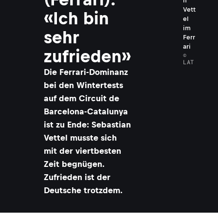
n
Vett
«Ich bin
el
im
sehr
Ferr
ari
zufrieden»
©
LAT
​Die Ferrari-Dominanz
bei den Wintertests
auf dem Circuit de
Barcelona-Catalunya
ist zu Ende: Sebastian
Vettel musste sich
mit der viertbesten
Zeit begnügen.
Zufrieden ist der
Deutsche trotzdem.