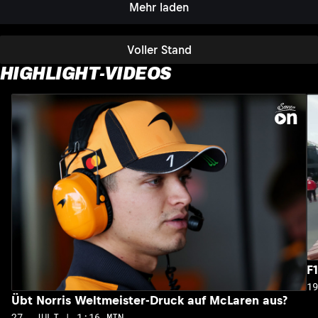
Mehr laden
Voller Stand
HIGHLIGHT-VIDEOS
F
1
Übt Norris Weltmeister-Druck auf McLaren aus?
27. JULI | 1:16 MIN