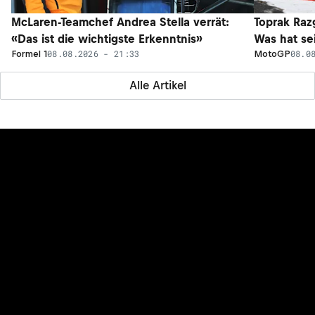
McLaren-Teamchef Andrea Stella verrät:
Toprak Razg
«Das ist die wichtigste Erkenntnis»
Was hat sei
08.08.2026 - 21:33
08.0
Formel 1
MotoGP
Alle Artikel