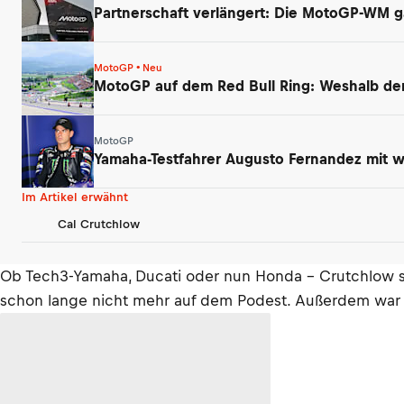
Partnerschaft verlängert: Die MotoGP-WM gas
MotoGP • Neu
MotoGP auf dem Red Bull Ring: Weshalb der
MotoGP
Yamaha-Testfahrer Augusto Fernandez mit wi
Im Artikel erwähnt
Cal Crutchlow
Ob Tech3-Yamaha, Ducati oder nun Honda – Crutchlow sch
schon lange nicht mehr auf dem Podest. Außerdem war ich