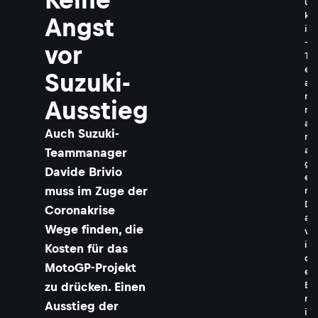
u
k
Angst
i
-
vor
T
e
Suzuki-
a
m
Ausstieg
m
a
Auch Suzuki-
n
a
Teammanager
g
Davide Brivio
e
muss im Zuge der
r
D
Coronakrise
a
Wege finden, die
v
i
Kosten für das
d
MotoGP-Projekt
e
zu drücken. Einen
B
r
Ausstieg der
i