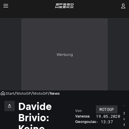
Werbung
Start
/
MotoGP
/
MotoGP
/
News
Davide
MOTOGP
Von
S
Brivio:
19.05.2020
Vanessa
u
- 13:37
Georgoulas
z
Keine