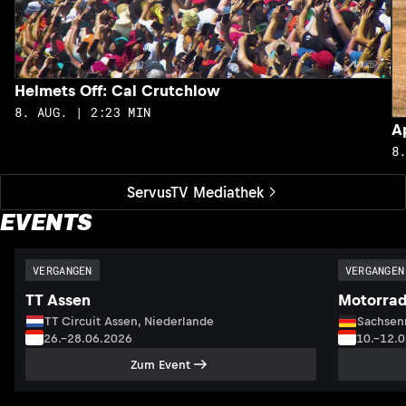
Helmets Off: Cal Crutchlow
8. AUG. | 2:23 MIN
A
8
ServusTV Mediathek
EVENTS
VERGANGEN
VERGANGEN
TT Assen
Motorrad
TT Circuit Assen, Niederlande
Sachsenr
26.–28.06.2026
10.–12.
Zum Event