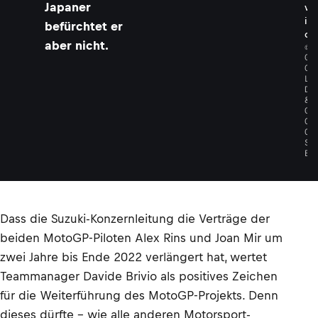
Japaner
v
i
befürchtet er
o
aber nicht.
©
G
O
L
D
&
G
O
O
S
E
Dass die Suzuki-Konzernleitung die Verträge der
beiden MotoGP-Piloten Alex Rins und Joan Mir um
zwei Jahre bis Ende 2022 verlängert hat, wertet
Teammanager Davide Brivio als positives Zeichen
für die Weiterführung des MotoGP-Projekts. Denn
dieses dürfte – wie alle anderen Motorsport-