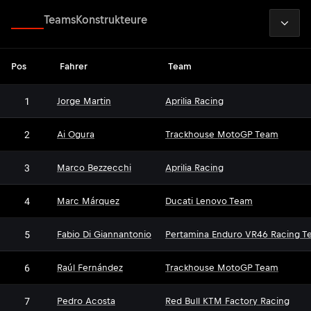
2026
Fahrer
Teams
Konstrukteure
Pos
Fahrer
Team
1
Jorge Martin
Aprilia Racing
2
Ai Ogura
Trackhouse MotoGP Team
3
Marco Bezzecchi
Aprilia Racing
4
Marc Márquez
Ducati Lenovo Team
5
Fabio Di Giannantonio
Pertamina Enduro VR46 Racing T
6
Raúl Fernández
Trackhouse MotoGP Team
7
Pedro Acosta
Red Bull KTM Factory Racing