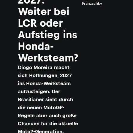
g
Fränzschky
o
Weiter bei
o
LCR oder
r
e
Aufstieg ins
i
r
Honda-
a
©
Werksteam?
G
O
L
Diogo Moreira macht
D
&
sich Hoffnungen, 2027
G
O
ins Honda-Werksteam
O
S
aufzusteigen. Der
E
Brasilianer sieht durch
die neuen MotoGP-
Regeln aber auch große
Chancen für die aktuelle
Moto2-Generation.