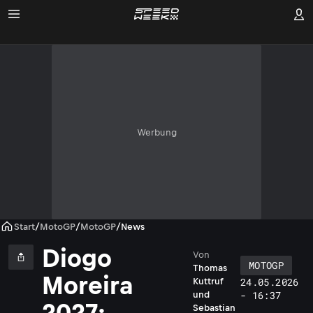
Werbung
Start
/
MotoGP
/
MotoGP
/
News
Diogo
Von
MOTOGP
Thomas
Moreira
24.05.2026
Kuttruf
i
- 16:37
und
o
2027:
Sebastian