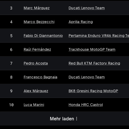
3
Marc Márquez
Ducati Lenovo Team
4
Marco Bezzecchi
Aprilia Racing
5
Fabio Di Giannantonio
Pertamina Enduro VR46 Racing T
6
Raúl Fernández
Trackhouse MotoGP Team
7
Pedro Acosta
Red Bull KTM Factory Racing
8
Francesco Bagnaia
Ducati Lenovo Team
9
Alex Márquez
BK8 Gresini Racing MotoGP
10
Luca Marini
Honda HRC Castrol
Mehr laden