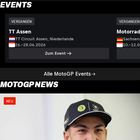
EVENTS
VERGANGEN
VERGANGEN
TT Assen
Motorrad
TT Circuit Assen, Niederlande
Sachsenr
26.–28.06.2026
10.–12.
Zum Event
Alle MotoGP Events
MOTOGP NEWS
NEU