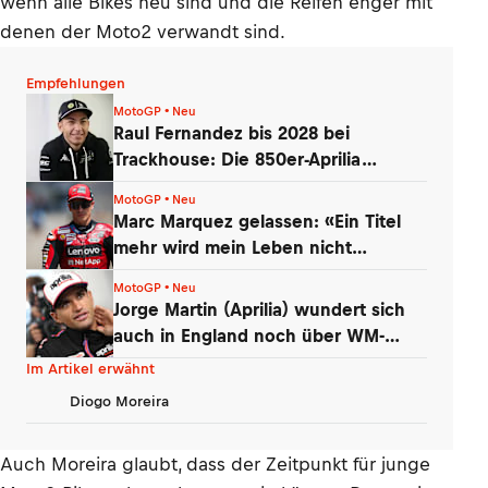
wenn alle Bikes neu sind und die Reifen enger mit
denen der Moto2 verwandt sind.
Empfehlungen
MotoGP • Neu
Raul Fernandez bis 2028 bei
Trackhouse: Die 850er-Aprilia
überzeugte
MotoGP • Neu
Marc Marquez gelassen: «Ein Titel
mehr wird mein Leben nicht
verändern»
MotoGP • Neu
Jorge Martin (Aprilia) wundert sich
auch in England noch über WM-
Führung
Im Artikel erwähnt
Diogo Moreira
Auch Moreira glaubt, dass der Zeitpunkt für junge