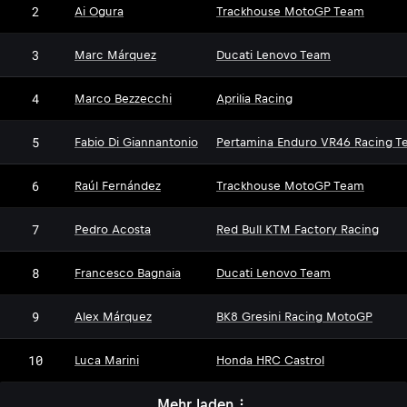
2
Ai Ogura
Trackhouse MotoGP Team
3
Marc Márquez
Ducati Lenovo Team
4
Marco Bezzecchi
Aprilia Racing
5
Fabio Di Giannantonio
Pertamina Enduro VR46 Racing T
6
Raúl Fernández
Trackhouse MotoGP Team
7
Pedro Acosta
Red Bull KTM Factory Racing
8
Francesco Bagnaia
Ducati Lenovo Team
9
Alex Márquez
BK8 Gresini Racing MotoGP
10
Luca Marini
Honda HRC Castrol
Mehr laden