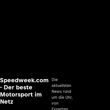
Speedweek.com
Die
aktuellsten
- Der beste
News rund
Motorsport im
um die Uhr,
Netz
von
Experten