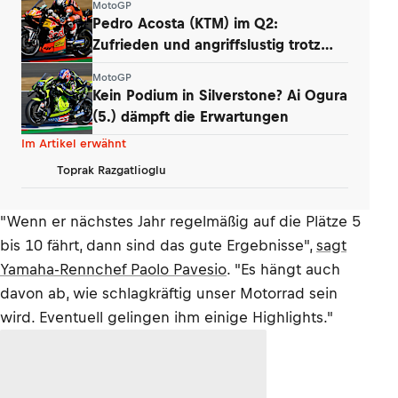
MotoGP
Pedro Acosta (KTM) im Q2:
Zufrieden und angriffslustig trotz
zweier Stürze
MotoGP
Kein Podium in Silverstone? Ai Ogura
(5.) dämpft die Erwartungen
Im Artikel erwähnt
Toprak Razgatlioglu
"Wenn er nächstes Jahr regelmäßig auf die Plätze 5
bis 10 fährt, dann sind das gute Ergebnisse",
sagt
Yamaha-Rennchef Paolo Pavesio
. "Es hängt auch
davon ab, wie schlagkräftig unser Motorrad sein
wird. Eventuell gelingen ihm einige Highlights."