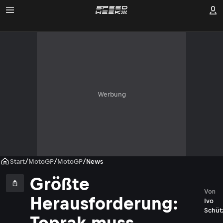
Werbung
Start
/
MotoGP
/
MotoGP
/
News
Größte
Von
Herausforderung:
Ivo
Schüt
Toprak muss