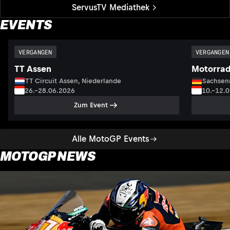
ServusTV Mediathek
EVENTS
VERGANGEN
VERGANGEN
TT Assen
Motorrad
TT Circuit Assen, Niederlande
Sachsenr
26.–28.06.2026
10.–12.
Zum Event
Alle MotoGP Events
MOTOGP NEWS