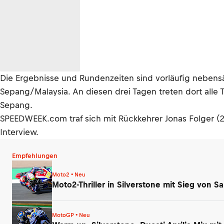
Die Ergebnisse und Rundenzeiten sind vorläufig nebensäc
Sepang/Malaysia. An diesen drei Tagen treten dort alle 
Sepang.
SPEEDWEEK.com traf sich mit Rückkehrer Jonas Folger 
Interview.
Empfehlungen
Moto2 • Neu
Moto2-Thriller in Silverstone mit Sieg von 
MotoGP • Neu