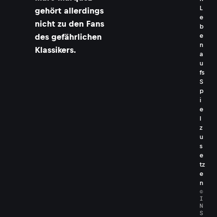
L
gehört allerdings
e
nicht zu den Fans
b
e
des gefährlichen
n
Klassikers.
a
u
fs
S
p
i
e
l
z
u
s
e
tz
e
n
©
I
N
S