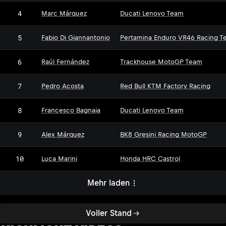
4
Marc Márquez
Ducati Lenovo Team
5
Fabio Di Giannantonio
Pertamina Enduro VR46 Racing T
6
Raúl Fernández
Trackhouse MotoGP Team
7
Pedro Acosta
Red Bull KTM Factory Racing
8
Francesco Bagnaia
Ducati Lenovo Team
9
Alex Márquez
BK8 Gresini Racing MotoGP
10
Luca Marini
Honda HRC Castrol
Mehr laden
Voller Stand