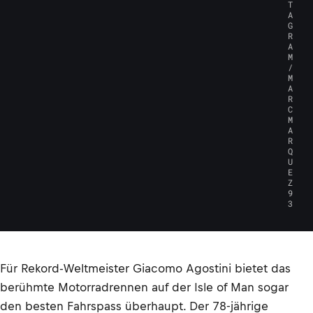
T
A
G
R
A
M
/
M
A
R
C
M
A
R
Q
U
E
Z
9
3
Für Rekord-Weltmeister Giacomo Agostini bietet das
berühmte Motorradrennen auf der Isle of Man sogar
den besten Fahrspass überhaupt. Der 78-jährige