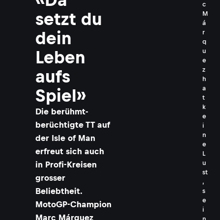
c
setzt du
M
á
r
dein
q
u
Leben
e
z
aufs
h
a
Spiel»
t
k
Die berühmt-
e
berüchtigte TT auf
i
n
der Isle of Man
e
erfreut sich auch
L
u
in Profi-Kreisen
st
grosser
,
Beliebtheit.
s
e
MotoGP-Champion
i
Marc Márquez
n