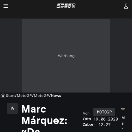
Werbung
Start
/
MotoGP
/
MotoGP
/
News
Marc
MOTOGP
Von
Márquez:
M
19.06.2020
Otto
a
- 12:27
Zuber
«Da
r