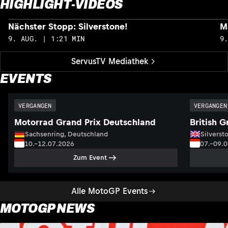
HIGHLIGHT-VIDEOS
Nächster Stopp: Silverstone!
M
9. AUG. | 1:21 MIN
9
ServusTV Mediathek
EVENTS
VERGANGEN
VERGANGEN
Motorrad Grand Prix Deutschland
British G
Sachsenring, Deutschland
Silversto
10.–12.07.2026
07.–09.
Zum Event
Alle MotoGP Events
MOTOGP NEWS