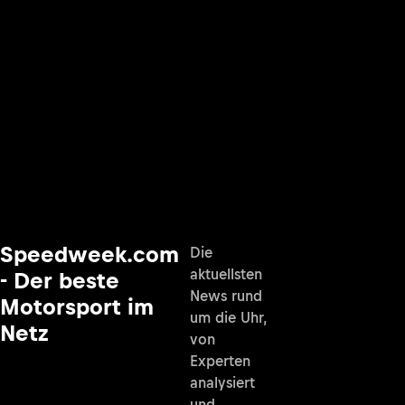
Speedweek.com
Die
aktuellsten
- Der beste
News rund
Motorsport im
um die Uhr,
Netz
von
Experten
analysiert
und