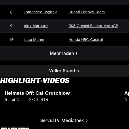
8
Francesco Bagnaia
Ducati Lenovo Team
9
Alex Márquez
BK8 Gresini Racing MotoGP
10
Luca Marini
Honda HRC Castrol
Mehr laden
Voller Stand
HIGHLIGHT-VIDEOS
Helmets Off: Cal Crutchlow
A
8. AUG. | 2:23 MIN
8
ServusTV Mediathek