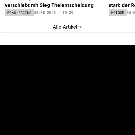
verschiebt mit Sieg Titelentscheidung
stark der 
08.08.2026 - 19:39
08.
ROAD-RACING
MOTOGP
Alle Artikel