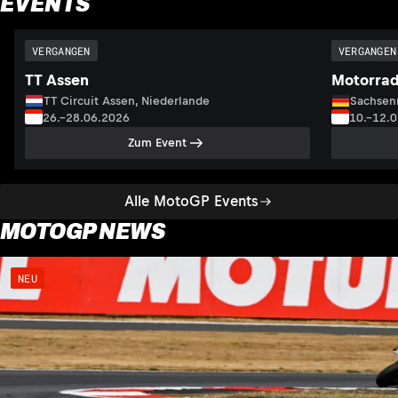
EVENTS
VERGANGEN
VERGANGEN
TT Assen
Motorrad
TT Circuit Assen, Niederlande
Sachsenr
26.–28.06.2026
10.–12.
Zum Event
Alle MotoGP Events
MOTOGP NEWS
NEU