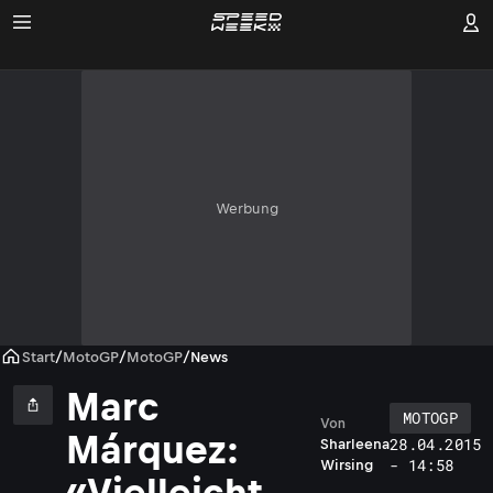
Werbung
Start
/
MotoGP
/
MotoGP
/
News
Marc
MOTOGP
Von
Márquez:
28.04.2015
Sharleena
- 14:58
Wirsing
«Vielleicht