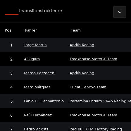
2026
Fahrer
Teams
Konstrukteure
Pos
Fahrer
Team
1
Jorge Martin
Aprilia Racing
2
Ai Ogura
Trackhouse MotoGP Team
3
Marco Bezzecchi
Aprilia Racing
4
Marc Márquez
Ducati Lenovo Team
5
Fabio Di Giannantonio
Pertamina Enduro VR46 Racing T
6
Raúl Fernández
Trackhouse MotoGP Team
7
Pedro Acosta
Red Bull KTM Factory Racing