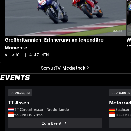
Großbritannien: Erinnerung an legendäre
W
2
Momente
6. AUG. | 4:47 MIN
ServusTV Mediathek
EVENTS
VERGANGEN
VERGANGEN
TT Assen
Motorrad
TT Circuit Assen, Niederlande
Sachsenr
26.–28.06.2026
10.–12.
Zum Event