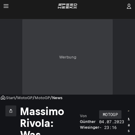
Werbung
Start
/
MotoGP
/
MotoGP
/
News
Massimo
MOTOGP
Von
M
Rivola:
04.07.2023
Günther
a
- 23:16
Wiesinger
s
Was