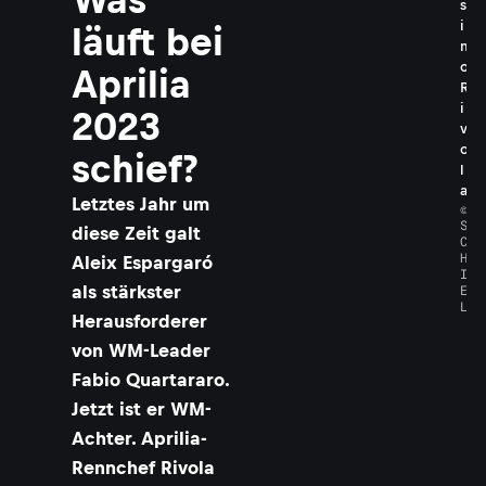
s
i
läuft bei
m
o
Aprilia
R
i
2023
v
o
schief?
l
a
Letztes Jahr um
©
S
diese Zeit galt
C
H
Aleix Espargaró
I
E
als stärkster
L
Herausforderer
von WM-Leader
Fabio Quartararo.
Jetzt ist er WM-
Achter. Aprilia-
Rennchef Rivola