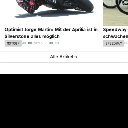
Optimist Jorge Martin: Mit der Aprilia ist in
Speedway-W
Silverstone alles möglich
schwachem 
08.08.2026 - 08:51
0
MOTOGP
SPEEDWAY
Alle Artikel