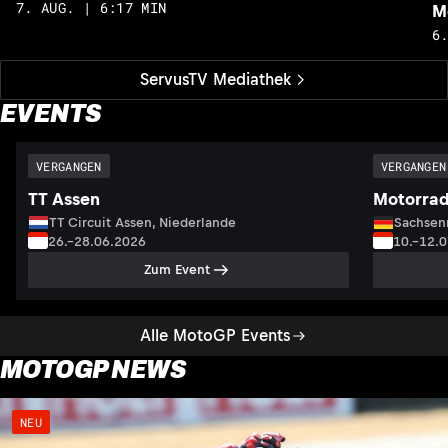
7. AUG. | 6:17 MIN
M
6
ServusTV Mediathek
EVENTS
VERGANGEN
VERGANGEN
TT Assen
Motorrad
TT Circuit Assen, Niederlande
Sachsenr
26.–28.06.2026
10.–12.
Zum Event
Alle MotoGP Events
MOTOGP NEWS
NEU