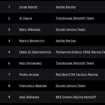
1
Jorge Martin
Aprilia Racing
2
Ai Ogura
Trackhouse MotoGP Team
3
Marc Márquez
Ducati Lenovo Team
4
Marco Bezzecchi
Aprilia Racing
5
Fabio Di Giannantonio
Pertamina Enduro VR46 Racing T
6
Raúl Fernández
Trackhouse MotoGP Team
7
Pedro Acosta
Red Bull KTM Factory Racing
8
Francesco Bagnaia
Ducati Lenovo Team
9
Alex Márquez
BK8 Gresini Racing MotoGP