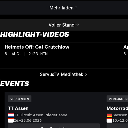
Mehr laden
Voller Stand
HIGHLIGHT-VIDEOS
Helmets Off: Cal Crutchlow
A
8. AUG. | 2:23 MIN
8
ServusTV Mediathek
EVENTS
VERGANGEN
VERGANGEN
TT Assen
Motorrad
TT Circuit Assen, Niederlande
Sachsenr
26.–28.06.2026
10.–12.