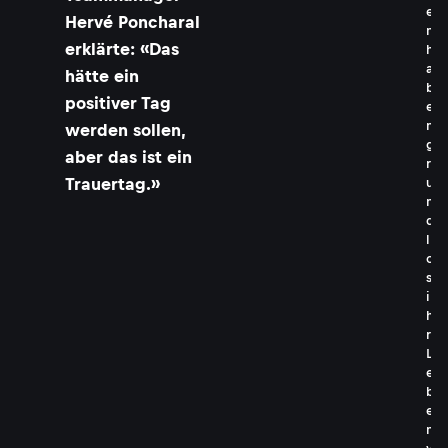
e
Hervé Poncharal
n
erklärte: «Das
h
a
hätte ein
b
positiver Tag
e
n
werden sollen,
g
aber das ist ein
r
Trauertag.»
u
n
d
l
o
s
i
h
r
L
e
b
e
n