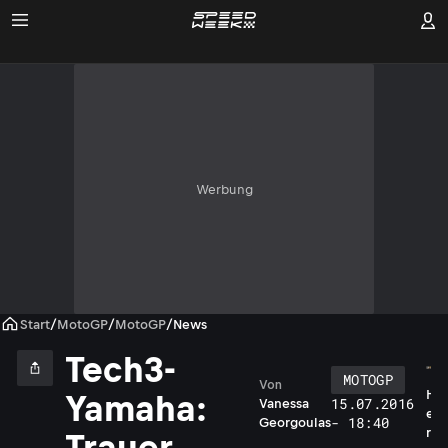
Werbung
Start
/
MotoGP
/
MotoGP
/
News
Tech3-
MOTOGP
Von
H
Yamaha:
15.07.2016
Vanessa
e
- 18:40
Georgoulas
r
Trauer