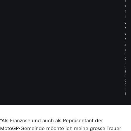
v
e
r
l
o
r
e
n
»
©
G
O
L
D
&
G
O
O
S
E
"Als Franzose und auch als Repräsentant der
MotoGP-Gemeinde möchte ich meine grosse Trauer