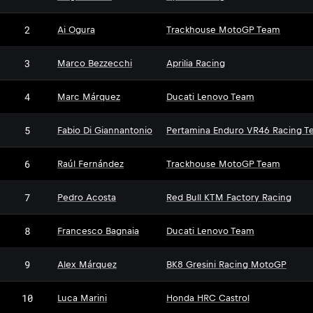
2
Ai Ogura
Trackhouse MotoGP Team
3
Marco Bezzecchi
Aprilia Racing
4
Marc Márquez
Ducati Lenovo Team
5
Fabio Di Giannantonio
Pertamina Enduro VR46 Racing T
6
Raúl Fernández
Trackhouse MotoGP Team
7
Pedro Acosta
Red Bull KTM Factory Racing
8
Francesco Bagnaia
Ducati Lenovo Team
9
Alex Márquez
BK8 Gresini Racing MotoGP
10
Luca Marini
Honda HRC Castrol