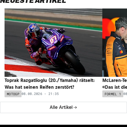
NEUESTE ARTIKEL
Toprak Razgatlioglu (20./Yamaha) rätselt:
McLaren-Te
Was hat seinen Reifen zerstört?
«Das ist di
08.08.2026 - 21:35
0
MOTOGP
FORMEL 1
Alle Artikel