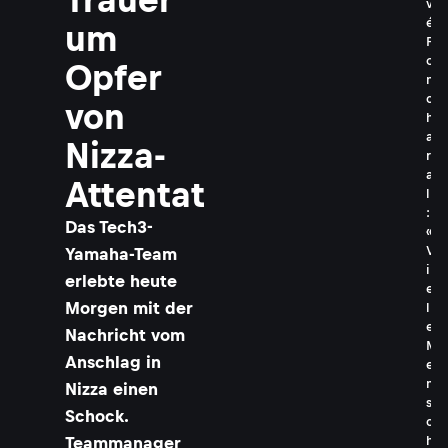
v
é
um
P
o
Opfer
n
c
von
h
a
Nizza-
r
a
Attentat
l
:
Das Tech3-
«
V
Yamaha-Team
i
erlebte heute
e
Morgen mit der
l
e
Nachricht vom
M
Anschlag in
e
n
Nizza einen
s
Schock.
c
Teammanager
h