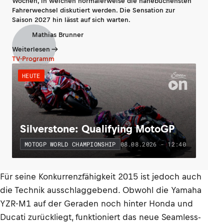
Wochen, in welchen normalerweise die hanebüchensten
Fahrerwechsel diskutiert werden. Die Sensation zur
Saison 2027 hin lässt auf sich warten.
Mathias Brunner
Weiterlesen
TV-Programm
HEUTE
Silverstone: Qualifying MotoGP
08.08.2026 - 12:40
MOTOGP WORLD CHAMPIONSHIP
Für seine Konkurrenzfähigkeit 2015 ist jedoch auch
die Technik ausschlaggebend. Obwohl die Yamaha
YZR-M1 auf der Geraden noch hinter Honda und
Ducati zurückliegt, funktioniert das neue Seamless-