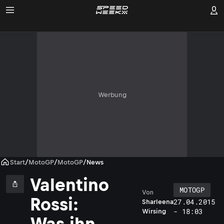
Werbung
Start
/
MotoGP
/
MotoGP
/
News
Valentino
MOTOGP
Von
Rossi:
27.04.2015
Sharleena
- 18:03
Wirsing
t
Was ihn