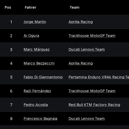
Pos
Fahrer
Team
1
Jorge Martin
Aprilia Racing
2
Ai Ogura
Trackhouse MotoGP Team
3
Marc Márquez
Ducati Lenovo Team
4
Marco Bezzecchi
Aprilia Racing
5
Fabio Di Giannantonio
Pertamina Enduro VR46 Racing T
6
Raúl Fernández
Trackhouse MotoGP Team
7
Pedro Acosta
Red Bull KTM Factory Racing
8
Francesco Bagnaia
Ducati Lenovo Team