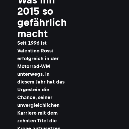
2015 so
gefährlich
i
macht
Seit 1996 ist
r
Valentino Rossi
erfolgreich in der
Motorrad-WM
t
l
unterwegs. In
diesem Jahr hat das
Urgestein die
Chance, seiner
:
unvergleichlichen
Karriere mit dem
zehnten Titel die
l
Krone aufzusetzen.