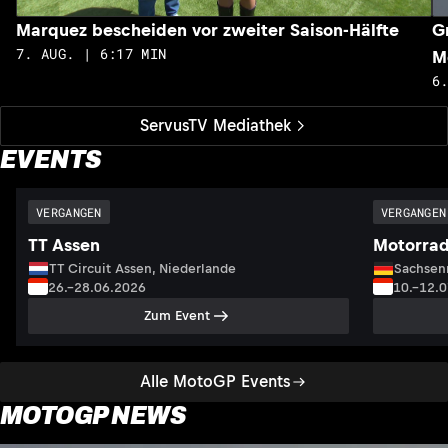
Marquez bescheiden vor zweiter Saison-Hälfte
G
7. AUG. | 6:17 MIN
M
6
ServusTV Mediathek
EVENTS
VERGANGEN
VERGANGEN
TT Assen
Motorrad
TT Circuit Assen, Niederlande
Sachsenr
26.–28.06.2026
10.–12.
Zum Event
Alle MotoGP Events
MOTOGP NEWS