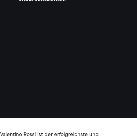
t
i
i
Valentino Rossi ist der erfolgreichste und