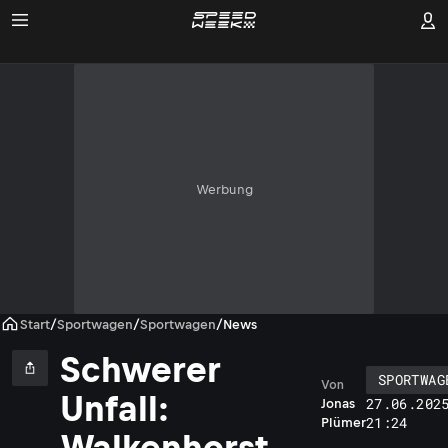
Werbung
Start
/
Sportwagen
/
Sportwagen
/
News
Schwerer
SPORTWAG
Von
Unfall:
27.06.202
Jonas
21:24
Plümer
Walkenhorst