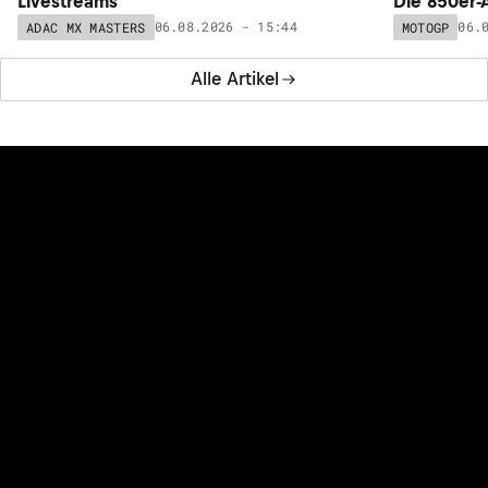
Livestreams
Die 850er-
06.08.2026 - 15:44
06.
ADAC MX MASTERS
MOTOGP
Alle Artikel