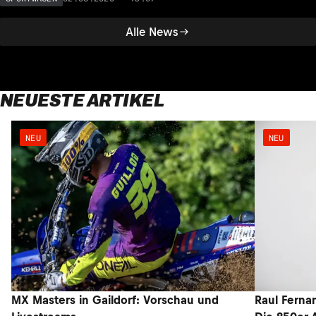
Alle News
NEUESTE ARTIKEL
NEU
NEU
MX Masters in Gaildorf: Vorschau und
Raul Ferna