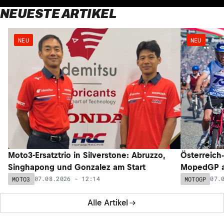
NEUESTE ARTIKEL
NEU
NEU
Moto3-Ersatztrio in Silverstone: Abruzzo,
Österreich
Singhapong und Gonzalez am Start
MopedGP a
07.08.2026 - 12:14
07.
MOTO3
MOTOGP
Alle Artikel