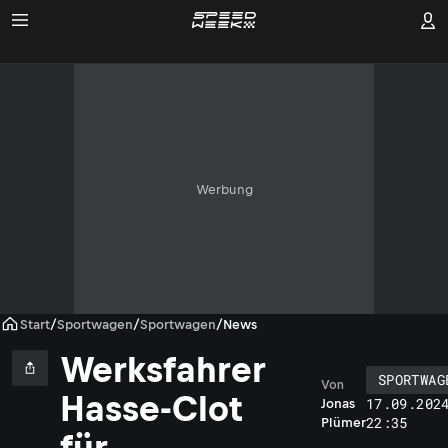
Werbung
Start
/
Sportwagen
/
Sportwagen
/
News
Werksfahrer
SPORTWAG
Von
Hasse-Clot
17.09.202
Jonas
22:35
Plümer
für