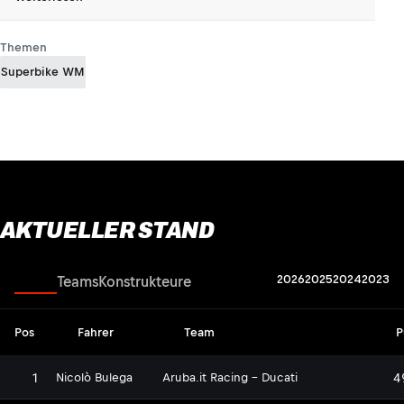
Themen
Superbike WM
AKTUELLER STAND
2026
2025
2024
2023
Fahrer
Teams
Konstrukteure
Pos
Fahrer
Team
P
1
4
Nicolò Bulega
Aruba.it Racing - Ducati