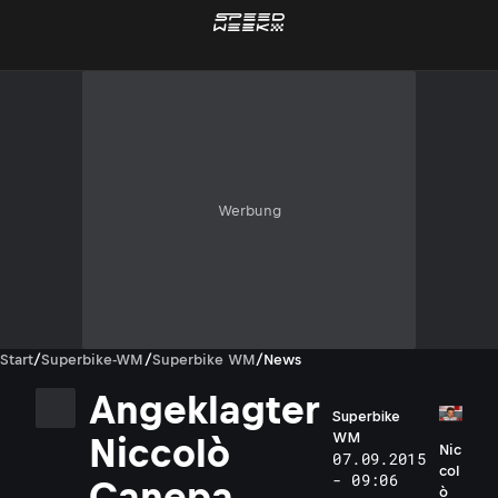
Werbung
Start
/
Superbike-WM
/
Superbike WM
/
News
Angeklagter
Superbike
WM
Niccolò
Nic
07.09.2015
col
- 09:06
Canepa
ò