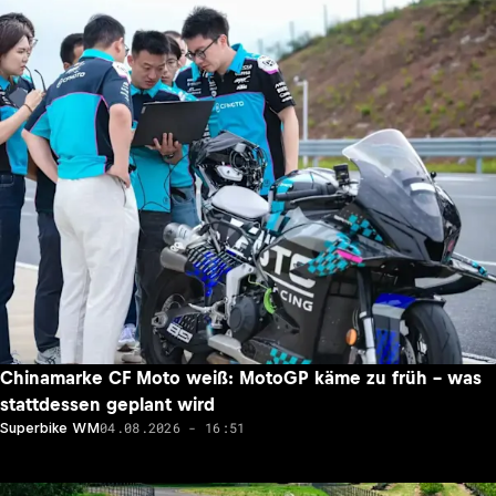
Chinamarke CF Moto weiß: MotoGP käme zu früh – was
stattdessen geplant wird
04.08.2026 - 16:51
Superbike WM