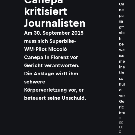
Ca
kritisiert
ne
pa
Journalisten
sa
gt:
Am 30. September 2015
«Ic
h
muss sich Superbike-
be
WM-Pilot Niccolò
we
ise
Canepa in Florenz vor
me
Gericht verantworten.
ine
Un
Die Anklage wirft ihm
sc
schwere
hul
Körperverletzung vor, er
d
vor
beteuert seine Unschuld.
Ge
ric
ht»
©
GO
LD
&