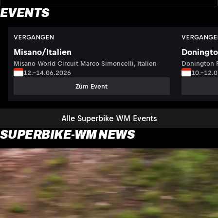
EVENTS
VERGANGEN
VERGANGE
Misano/Italien
Doningto
Misano World Circuit Marco Simoncelli, Italien
Donington P
12.–14.06.2026
10.–12.
Zum Event
Alle Superbike WM Events
SUPERBIKE-WM NEWS