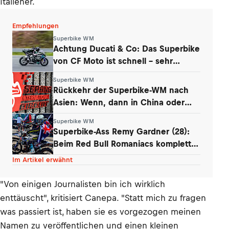
Italiener.
Empfehlungen
Superbike WM
Achtung Ducati & Co: Das Superbike
von CF Moto ist schnell – sehr
schnell
Superbike WM
Rückkehr der Superbike-WM nach
Asien: Wenn, dann in China oder
Malaysia
Superbike WM
Superbike-Ass Remy Gardner (28):
Beim Red Bull Romaniacs komplett
am Limit
Im Artikel erwähnt
"Von einigen Journalisten bin ich wirklich
enttäuscht", kritisiert Canepa. "Statt mich zu fragen
was passiert ist, haben sie es vorgezogen meinen
Namen zu veröffentlichen und einen kleinen