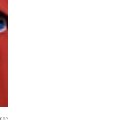
heit Titel um Titel in der Superbike-WM abgeräumt. Mit der 