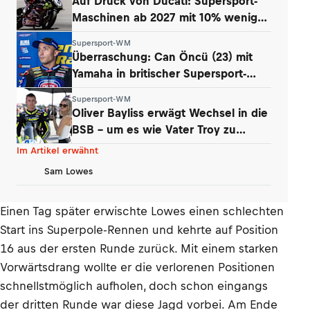
Auf Druck von Ducati: Supersport-
Maschinen ab 2027 mit 10% weniger
Power
Supersport-WM
Überraschung: Can Öncü (23) mit
Yamaha in britischer Supersport-
Serie
Supersport-WM
Oliver Bayliss erwägt Wechsel in die
BSB – um es wie Vater Troy zu
machen?
Im Artikel erwähnt
Sam Lowes
Einen Tag später erwischte Lowes einen schlechten
Start ins Superpole-Rennen und kehrte auf Position
16 aus der ersten Runde zurück. Mit einem starken
Vorwärtsdrang wollte er die verlorenen Positionen
schnellstmöglich aufholen, doch schon eingangs
der dritten Runde war diese Jagd vorbei. Am Ende