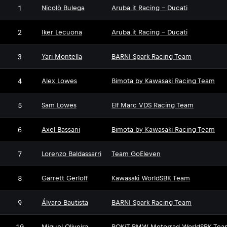
1
Nicolò Bulega
Aruba.it Racing - Ducati
2
Iker Lecuona
Aruba.it Racing - Ducati
3
Yari Montella
BARNI Spark Racing Team
4
Alex Lowes
Bimota by Kawasaki Racing Team
5
Sam Lowes
Elf Marc VDS Racing Team
6
Axel Bassani
Bimota by Kawasaki Racing Team
7
Lorenzo Baldassarri
Team GoEleven
8
Garrett Gerloff
Kawasaki WorldSBK Team
9
Álvaro Bautista
BARNI Spark Racing Team
10
Miguel Oliveira
ROKiT BMW Motorrad WorldSBK Tea