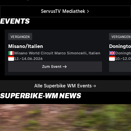
ServusTV Mediathek
EVENTS
VERGANGEN
VERGANGEN
Misano/Italien
Doningto
Misano World Circuit Marco Simoncelli, Italien
Doningto
12.–14.06.2026
10.–12.
Zum Event
Alle Superbike WM Events
SUPERBIKE-WM NEWS