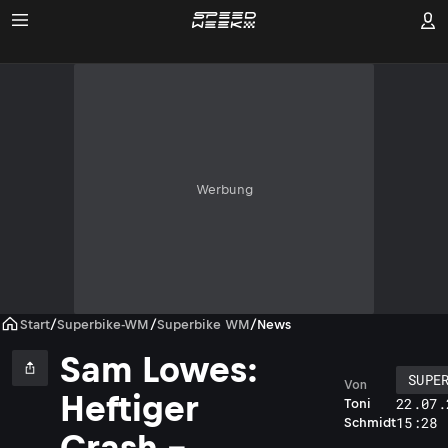
Werbung
Start
/
Superbike-WM
/
Superbike WM
/
News
Sam Lowes:
SUPE
Von
Heftiger
22.07.
Toni
15:28
Schmidt
Crash –