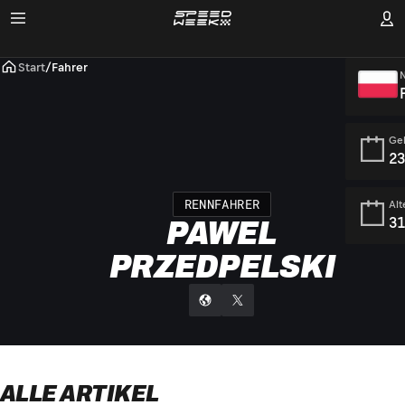
Start
/
Fahrer
N
Ge
23
RENNFAHRER
Alt
31
PAWEL
PRZEDPELSKI
ALLE ARTIKEL