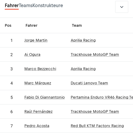
2026
Fahrer
Teams
Konstrukteure
Pos
Fahrer
Team
1
Jorge Martin
Aprilia Racing
2
Ai Ogura
Trackhouse MotoGP Team
3
Marco Bezzecchi
Aprilia Racing
4
Marc Márquez
Ducati Lenovo Team
5
Fabio Di Giannantonio
Pertamina Enduro VR46 Racing T
6
Raúl Fernández
Trackhouse MotoGP Team
7
Pedro Acosta
Red Bull KTM Factory Racing