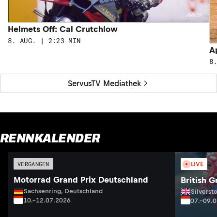
Helmets Off: Cal Crutchlow
8. AUG. | 2:23 MIN
A
8
ServusTV Mediathek
RENNKALENDER
VERGANGEN
LIVE
Motorrad Grand Prix Deutschland
British G
Sachsenring, Deutschland
Silversto
10.–12.07.2026
07.–09.