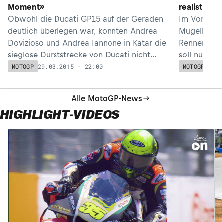
Moment»
realistisch
Obwohl die Ducati GP15 auf der Geraden
Im Vorjahr 
deutlich überlegen war, konnten Andrea
Mugello ber
Dovizioso und Andrea Iannone in Katar die
Rennen und 
sieglose Durststrecke von Ducati nicht
soll nun ein
beenden.
Team her.
29.03.2015 - 22:00
28.
MOTOGP
MOTOGP
Alle MotoGP-News
HIGHLIGHT-VIDEOS