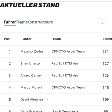
AKTUELLER STAND
2026
Fahrer
Teams
Konstrukteure
Pos
Fahrer
Team
Punk
1
231
Maximo Quiles
CFMOTO Aspar Team
2
127
Brian Uriarte
Red Bull KTM Ajo
3
126
Alvaro Carpe
Red Bull KTM Ajo
4
115
Marco Morelli
CFMOTO Aspar Team
5
109
David Almansa
-
6
90
Veda Pratama
Honda Team Asia