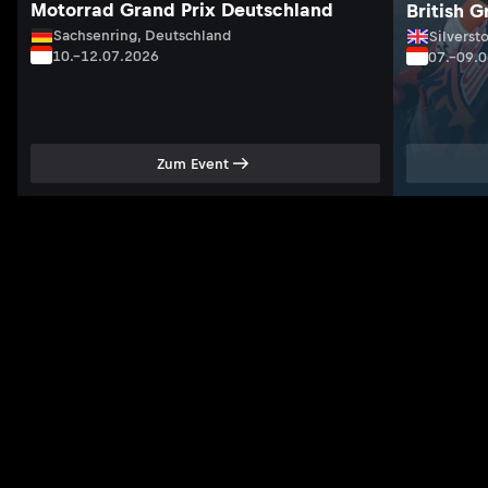
Motorrad Grand Prix Deutschland
British G
Sachsenring, Deutschland
Silversto
10.–12.07.2026
07.–09.
Zum Event