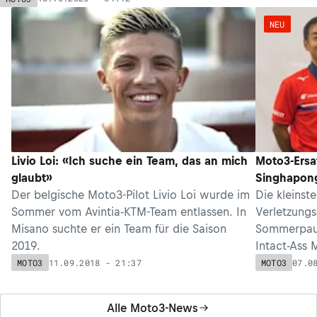
NEU
Livio Loi: «Ich suche ein Team, das an mich
Moto3-Ersat
glaubt»
Singhapong
Der belgische Moto3-Pilot Livio Loi wurde im
Die kleinst
Sommer vom Avintia-KTM-Team entlassen. In
Verletzung
Misano suchte er ein Team für die Saison
Sommerpaus
2019.
Intact-Ass 
Ersatzfahre
11.09.2018 - 21:37
07.0
MOTO3
MOTO3
Alle Moto3-News