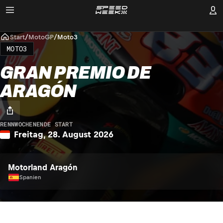
Start
/
MotoGP
/
Moto3
MOTO3
GRAN PREMIO DE
ARAGÓN
RENNWOCHENENDE START
Freitag, 28. August 2026
Motorland Aragón
Spanien