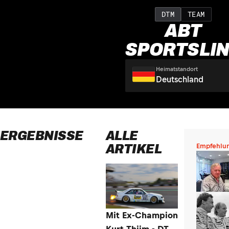
DTM
TEAM
ABT
SPORTSLI
Heimatstandort
Deutschland
ERGEBNISSE
ALLE
ARTIKEL
Empfehlu
Mit Ex-Champion
Kurt Thiim - DTM