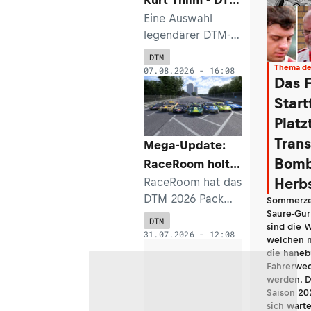
Classic wird den
Eine Auswahl
legendärer DTM-
Nürburgring
Klassiker werden
begeistern
DTM
auf dem
Thema de
07.08.2026 - 16:08
Das F
Nürburgring für
Unterhaltung
Start
sorgen. Dabei
Platz
wird auch der
Trans
Mega-Update:
1986er DTM-
Bomb
RaceRoom holt
Meister Kurt Thiim
die DTM 2026
RaceRoom hat das
Herb
am Lenkrad eines
DTM 2026 Pack
auf die virtuelle
Mercedes 190E
Sommerzei
Saure-Gur
veröffentlicht, so
EVO II drehen.
Strecke
DTM
sind die 
dass Simracer die
31.07.2026 - 12:08
welchen 
Gelegenheit
die hane
haben, die DTM-
Fahrerwec
werden. D
Saison 2026 auf
Saison 202
ihrem heimischen
sich wart