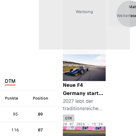
PC nachzufahren.
Mat
Werbung
Weiterles
DTM
Neue F4
Germany startet
Punkte
Position
1
2
3
4
5
2027 im
2027 lebt der
traditionsreiche
Rahmenprogram
95
09
AT
AT
NL
NL
DE
Nachwuchsformels
m der DTM
DTM
1
0
9
19
20
port in
28.07.2026 - 15:29
116
07
Deutschland neu
DE
DE
DE
DE
NL
9
7
5
13
28