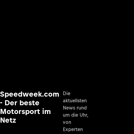
Speedweek.com
Die
aktuellsten
- Der beste
News rund
Motorsport im
um die Uhr,
Netz
von
Experten