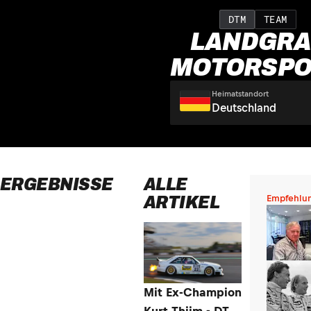
DTM
TEAM
LANDGRA
MOTORSPO
Heimatstandort
Deutschland
ERGEBNISSE
ALLE
ARTIKEL
Empfehlu
Mit Ex-Champion
Kurt Thiim - DTM