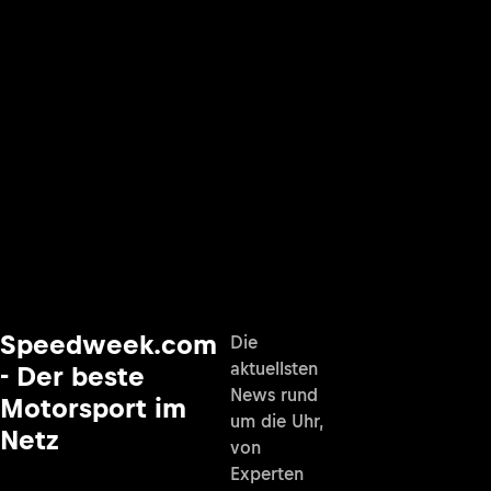
Speedweek.com
Die
aktuellsten
- Der beste
News rund
Motorsport im
um die Uhr,
Netz
von
Experten