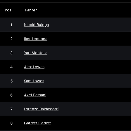
Pos
Fahrer
1
Nicolò Bulega
2
Iker Lecuona
3
Yari Montella
4
Alex Lowes
5
Sam Lowes
6
Axel Bassani
7
Lorenzo Baldassarri
8
Garrett Gerloff