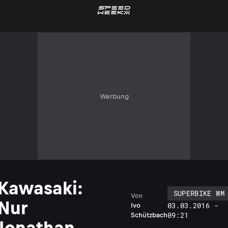
Werbung
Kawasaki:
SUPERBIKE WM
Von
Nur
03.03.2016 -
Ivo
09:21
Schützbach
Jonathan